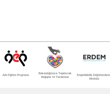
Bakanlığımıza Yapılacak
Aile Eğitim Programı
Erişilebilirlik Değerlendir
Bağışlar ve Yardımlar
Modülü
e açılır)
enim Ailem (yeni sekmede açılır)
Aile Eğitim Programı (yeni sekmede açılır
Bakanlığımıza Yapılacak 
Erişile