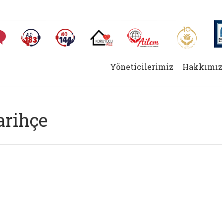
AİLEM İletişim Merkezi
Aile ve 
Sıkça Sorulan Sorular
Alo 183 (yeni sekmede açılır)
Alo 144 (yeni sekmede açılır)
Koruyucu Aile (yeni sekmede açılır)
Yöneticilerimiz
Hakkımız
arihçe