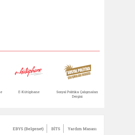
Aile Çocuk Derg
me
E-Kütüphane
Sosyal Politika Çalışmaları
Dergisi
)
Bağışlar ve Yardımlar (yeni sekmede açılır)
bilirlik Değerlendirme Modülü (yeni sekmede açıl
E-Kütüphane (yeni sekmede açılır)
Sosyal Politika Çalış
Ail
EBYS (Belgenet)
BİTS
Yardım Masası