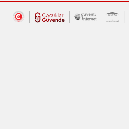
Dış Bağlantılar
Cumhurbaşkanlığı İletişim Merkezi (CİM
Çocuklar Güvende (yeni 
Güvenli İnte
Güv