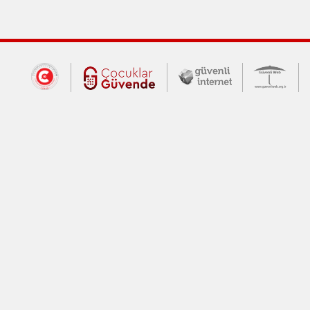
Dış Bağlantılar
Cumhurbaşkanlığı İletişim Merkezi (CİM
Çocuklar Güvende (yeni 
Güvenli İnte
Güv