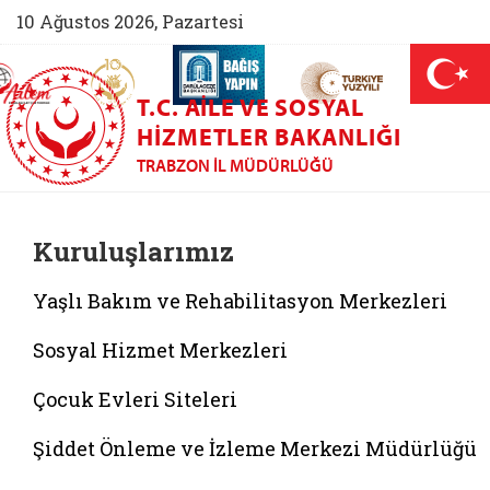
10 Ağustos 2026, Pazartesi
AİLEM İletişim Merkezi (yeni sekmede açılır)
Aile ve Nüfus On Yılı (yeni sekmede açılır)
Darülaceze bağış sayfası (yeni sekme
açılır)
 Aile (yeni sekmede açılır)
T.C. AILE VE SOSYAL
HIZMETLER BAKANLIĞI
TRABZON İL MÜDÜRLÜĞÜ
Kuruluşlarımız
Yaşlı Bakım ve Rehabilitasyon Merkezleri
Sosyal Hizmet Merkezleri
Çocuk Evleri Siteleri
Şiddet Önleme ve İzleme Merkezi Müdürlüğü