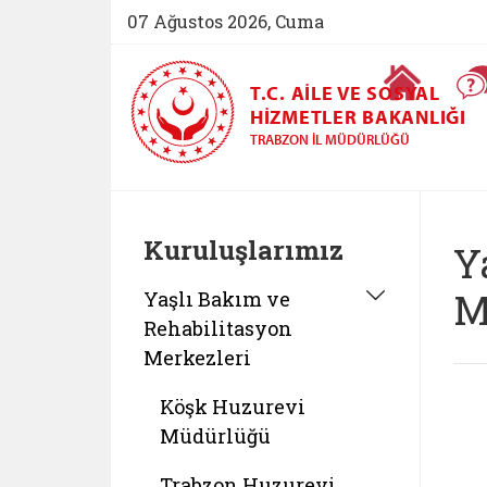
07 Ağustos 2026, Cuma
Ana Sayfa
T.C. AILE VE SOSYAL
HIZMETLER BAKANLIĞI
TRABZON İL MÜDÜRLÜĞÜ
Kuruluşlarımız
Y
M
Yaşlı Bakım ve
Rehabilitasyon
Merkezleri
Köşk Huzurevi
Müdürlüğü
Trabzon Huzurevi,