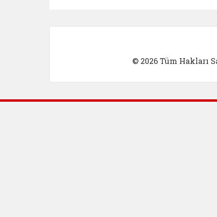
Kadın Girişimci (yeni sekmed
İlk Öğretm
© 2026 Tüm Hakları Sa
Dış Bağlantılar