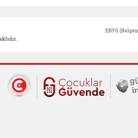
e açılır)
enim Ailem (yeni sekmede açılır)
Aile Eğitim Programı (yeni sekmede açılır
Bakanlığımıza Yapılacak 
Erişile
EBYS (Belgen
klıdır.
Cumhurbaşkanlığı İletişim Merkezi (C
Çocuklar Gü