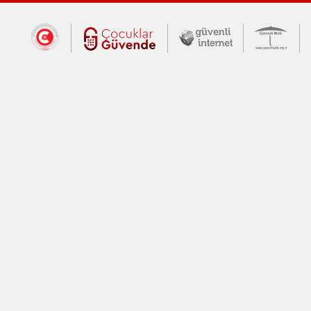
Dış Bağlantılar
Cumhurbaşkanlığı İletişim Merkezi (CİM
Çocuklar Güvende (yeni 
Güvenli İnte
Güv