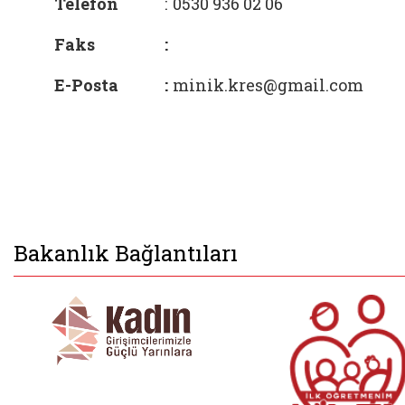
Telefon
:
0530 936 02 06
Faks
:
E-Posta
:
minik.kres@gmail.com
Bakanlık Bağlantıları