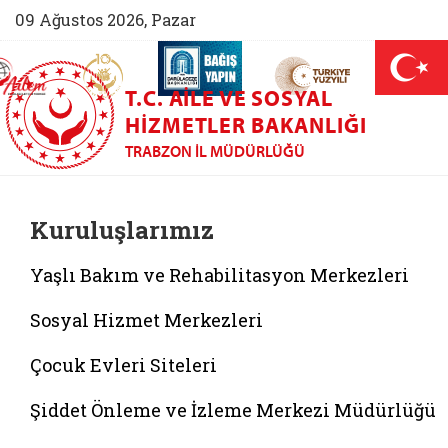
09 Ağustos 2026, Pazar
AİLEM İletişim Merkezi (yeni sekmede açılır)
Aile ve Nüfus On Yılı (yeni sekmede açılır)
Darülaceze bağış sayfası (yeni sekme
açılır)
 Aile (yeni sekmede açılır)
T.C. AILE VE SOSYAL
HIZMETLER BAKANLIĞI
TRABZON İL MÜDÜRLÜĞÜ
Kuruluşlarımız
Yaşlı Bakım ve Rehabilitasyon Merkezleri
Sosyal Hizmet Merkezleri
Çocuk Evleri Siteleri
Şiddet Önleme ve İzleme Merkezi Müdürlüğü