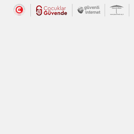
Dış Bağlantılar
Cumhurbaşkanlığı İletişim Merkezi (CİM
Çocuklar Güvende (yeni 
Güvenli İnte
Güv