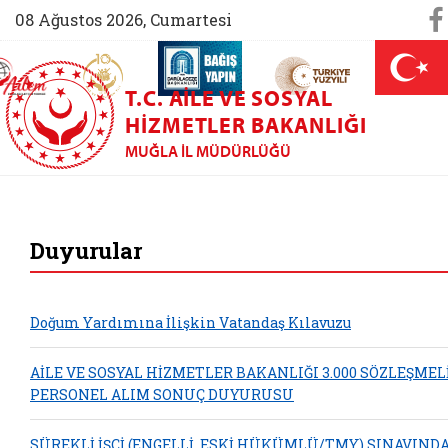
So
08 Ağustos 2026, Cumartesi
AİLEM İletişim Merkezi (yeni sekmede açılır)
Aile ve Nüfus On Yılı (yeni sekmede açılır)
Darülaceze bağış sayfası (yeni sekme
açılır)
 Aile (yeni sekmede açılır)
T.C. AILE VE SOSYAL
HIZMETLER BAKANLIĞI
MUĞLA İL MÜDÜRLÜĞÜ
Muğla Aile ve Sosya
Duyurular
Doğum Yardımına İlişkin Vatandaş Kılavuzu
AİLE VE SOSYAL HİZMETLER BAKANLIĞI 3.000 SÖZLEŞMEL
PERSONEL ALIM SONUÇ DUYURUSU
SÜREKLİ İŞÇİ (ENGELLİ, ESKİ HÜKÜMLÜ/TMY) SINAVIND