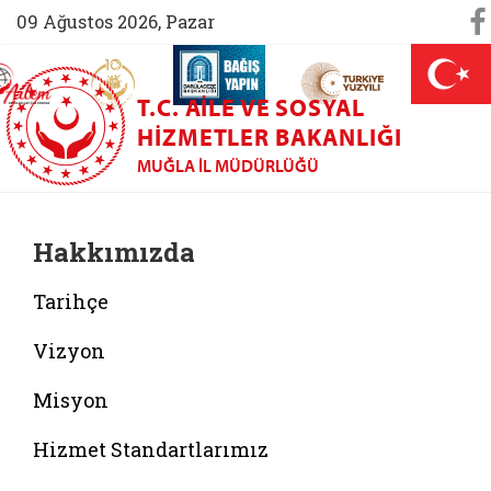
So
09 Ağustos 2026, Pazar
AİLEM İletişim Merkezi (yeni sekmede açılır)
Aile ve Nüfus On Yılı (yeni sekmede açılır)
Darülaceze bağış sayfası (yeni sekme
açılır)
 Aile (yeni sekmede açılır)
T.C. AILE VE SOSYAL
HIZMETLER BAKANLIĞI
MUĞLA İL MÜDÜRLÜĞÜ
Hakkımızda
Tarihçe
Vizyon
Misyon
Hizmet Standartlarımız