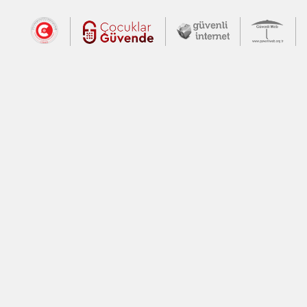
Dış Bağlantılar
Cumhurbaşkanlığı İletişim Merkezi (CİM
Çocuklar Güvende (yeni 
Güvenli İnte
Güv