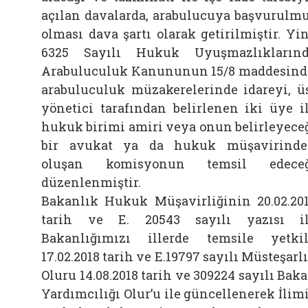
açılan davalarda, arabulucuya başvurulm
olması dava şartı olarak getirilmiştir. Yi
6325 Sayılı Hukuk Uyuşmazlıkların
Arabuluculuk Kanununun 15/8 maddesind
arabuluculuk müzakerelerinde idareyi, ü
yönetici tarafından belirlenen iki üye i
hukuk birimi amiri veya onun belirleyece
bir avukat ya da hukuk müşavirind
oluşan komisyonun temsil edeceğ
düzenlenmiştir.
Bakanlık Hukuk Müşavirliğinin 20.02.20
tarih ve E. 20543 sayılı yazısı i
Bakanlığımızı illerde temsile yetkil
17.02.2018 tarih ve E.19797 sayılı Müsteşarl
Oluru 14.08.2018 tarih ve 309224 sayılı Bak
Yardımcılığı Olur’u ile güncellenerek İlim