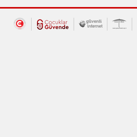
Dış Bağlantılar
Cumhurbaşkanlığı İletişim Merkezi (CİM
Çocuklar Güvende (yeni 
Güvenli İnte
Güv