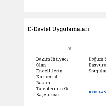
E-Devlet Uygulamaları
18
01
Bakım İhtiyacı
Doğum 
cu
Olan
Başvur
mlar
Engellilerin
Sorgul
 İhbar
Kurumsal
u ve
Bakım
istemi
Taleplerinin Ön
UYGULAM
Başvurusu
AYA GİT