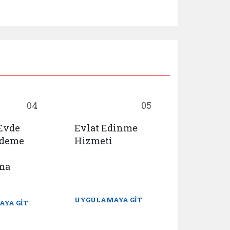
04
05
 Evde
Evlat Edinme
Huzurevl
Ödeme
Hizmeti
Yaşlı Ba
Rehabili
ma
Merkezl
Yerleşme
Ön Başv
UYGULAMAYA GİT
YA GİT
UYGULAMA