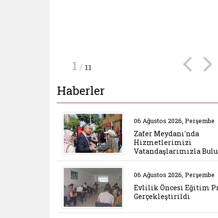
gerçekleştirildi.
Ağustos Zafer Bayramı Voleybol
Yönelik Şiddetle Mücadele Eğitimi
Haberin Detayı
Haberin Detayı
Turnuvası hazırlıklarını aralıksız
gerçekleştirildi.
Haberin Detayı
sürdürüyor.
Haberin Detayı
Haberin Detayı
Haberin Detayı
1
/
11
Haberler
Belgeyi aç: zafer mey
06 Ağustos 2026, Perşembe
Zafer Meydanı'nda
Hizmetlerimizi
Vatandaşlarımızla Bulu
Belgeyi aç: evlilik on
06 Ağustos 2026, Perşembe
Evlilik Öncesi Eğitim 
Gerçekleştirildi