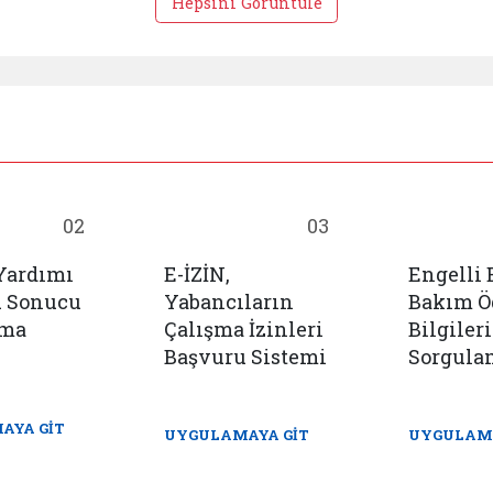
Hepsini Görüntüle
02
03
Yardımı
E-İZİN,
Engelli
u Sonucu
Yabancıların
Bakım 
ama
Çalışma İzinleri
Bilgileri
Başvuru Sistemi
Sorgula
AYA GİT
UYGULAMAYA GİT
UYGULAMA