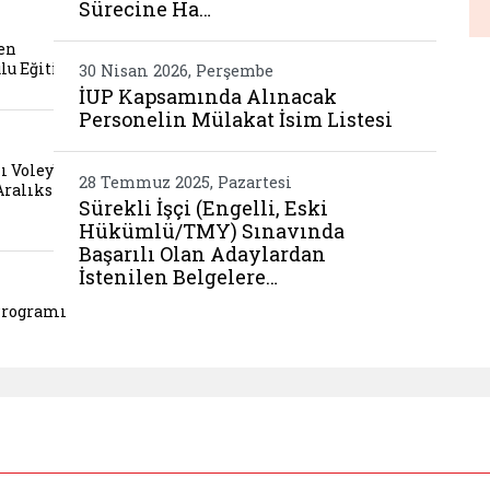
Sürecine Ha…
esi donemden ergenlige gelisim konulu egitim ger
Be
en
ulu Eğitim
30 Nisan 2026, Perşembe
İUP Kapsamında Alınacak
Personelin Mülakat İsim Listesi
 zafer bayrami voleybol turnuvasi hazirliklari ara
ı Voleybol
28 Temmuz 2025, Pazartesi
Aralıksız
Sürekli İşçi (Engelli, Eski
Hükümlü/TMY) Sınavında
Başarılı Olan Adaylardan
İstenilen Belgelere…
cesi egitim programi gerceklestirildi 10
Programı"