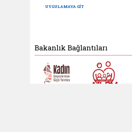
UYGULAMAYA GİT
Bakanlık Bağlantıları
Kadın Girişimci
İlk Öğretmenim Ailem
Kadın Girişimci (yeni sekmed
İlk Öğretm