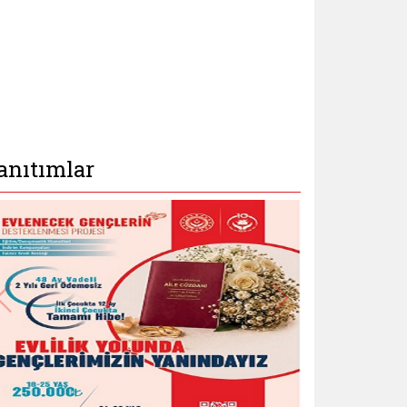
anıtımlar
turduk