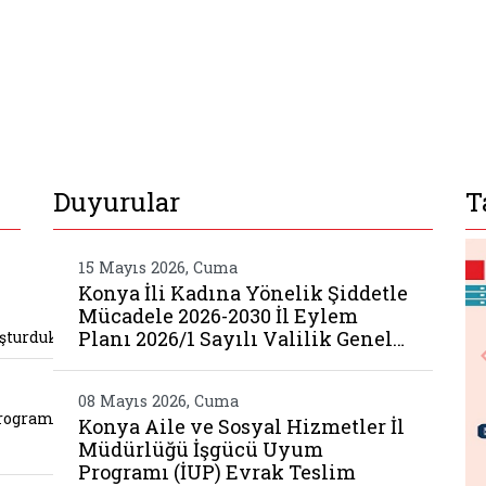
Duyurular
T
dani nda hizmetlerimizi vatandaslarimizla bulus
15 Mayıs 2026, Cuma
Konya İli Kadına Yönelik Şiddetle
Mücadele 2026-2030 İl Eylem
Planı 2026/1 Sayılı Valilik Genel…
şturduk
cesi egitim programi gerceklestirildi 11
08 Mayıs 2026, Cuma
Programı
Konya Aile ve Sosyal Hizmetler İl
Müdürlüğü İşgücü Uyum
Programı (İUP) Evrak Teslim