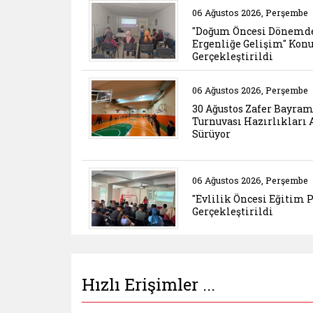
Belgeyi aç: dogum onc
06 Ağustos 2026, Perşembe
"Doğum Öncesi Dönemd
Ergenliğe Gelişim" Kon
Gerçekleştirildi
Belgeyi aç: 30 agustos
06 Ağustos 2026, Perşembe
30 Ağustos Zafer Bayram
Turnuvası Hazırlıkları 
Sürüyor
Belgeyi aç: evlilik on
06 Ağustos 2026, Perşembe
"Evlilik Öncesi Eğitim 
Gerçekleştirildi
Hızlı Erişimler ...