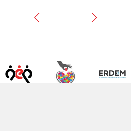
Bakanlığımıza Yapılacak
Aile Eğitim Programı
Erişilebilirlik Değerlendir
Bağışlar ve Yardımlar
Modülü
e açılır)
enim Ailem (yeni sekmede açılır)
Aile Eğitim Programı (yeni sekmede açılır
Bakanlığımıza Yapılacak 
Erişile