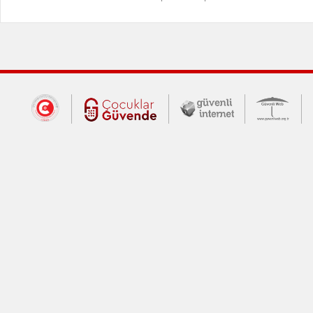
Dış Bağlantılar
Cumhurbaşkanlığı İletişim Merkezi (CİM
Çocuklar Güvende (yeni 
Güvenli İnte
Güv