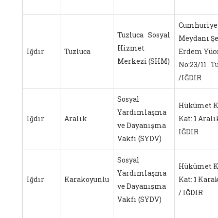
Cumhuriye
Tuzluca Sosyal
Meydanı Şe
Hizmet
Iğdır
Tuzluca
Erdem Yüce
Merkezi (SHM)
No:23/11 T
/IĞDIR
Sosyal
Hükümet K
Yardımlaşma
Iğdır
Aralık
Kat: 1 Aralı
ve Dayanışma
IĞDIR
Vakfı (SYDV)
Sosyal
Hükümet K
Yardımlaşma
Iğdır
Karakoyunlu
Kat: 1 Kara
ve Dayanışma
/ IĞDIR
Vakfı (SYDV)