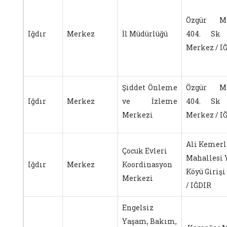
Özgür Ma
Iğdır
Merkez
İl Müdürlüğü
404. Sk
Merkez / I
Şiddet Önleme
Özgür Ma
Iğdır
Merkez
ve İzleme
404. Sk
Merkezi
Merkez / I
Ali Kemerl
Çocuk Evleri
Mahallesi 
Iğdır
Merkez
Koordinasyon
Köyü Giriş
Merkezi
/ IĞDIR
Engelsiz
Yaşam, Bakım,