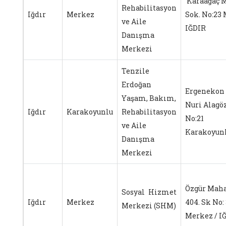
Karaağaç M
Rehabilitasyon
Iğdır
Merkez
Sok. No:23 
ve Aile
IĞDIR
Danışma
Merkezi
Tenzile
Erdoğan
Ergenekon
Yaşam, Bakım,
Nuri Alagöz
Iğdır
Karakoyunlu
Rehabilitasyon
No:21
ve Aile
Karakoyun
Danışma
Merkezi
Özgür Maha
Sosyal Hizmet
Iğdır
Merkez
404. Sk No:
Merkezi (SHM)
Merkez / I