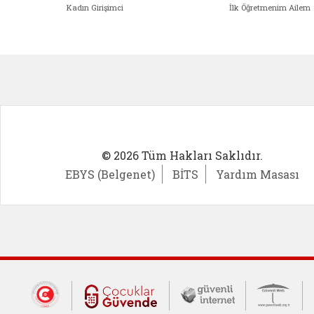
Kadın Girişimci
İlk Öğretmenim Ailem
Kadın Girişimci (yeni sekmede açıl
İlk Öğ
© 2026 Tüm Hakları Saklıdır.
EBYS (Belgenet)
BİTS
Yardım Masası
Dış Bağlantılar
Cumhurbaşkanlığı İletişim Merkezi (CİM
Çocuklar Güvende (yeni 
Güvenli İnte
Güv