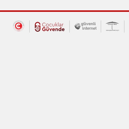
Dış Bağlantılar
Cumhurbaşkanlığı İletişim Merkezi (CİM
Çocuklar Güvende (yeni 
Güvenli İnte
Güv