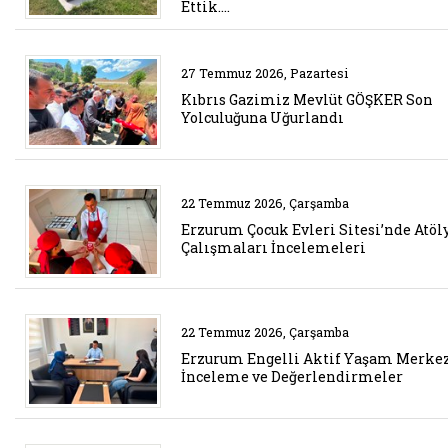
Ettik.…
Belgeyi aç: kibris gazimiz mevl
27 Temmuz 2026, Pazartesi
Kıbrıs Gazimiz Mevlüt GÖŞKER Son
Yolculuğuna Uğurlandı
Belgeyi aç: erzurum cocuk evleri
22 Temmuz 2026, Çarşamba
Erzurum Çocuk Evleri Sitesi’nde Atöl
Çalışmaları İncelemeleri
Belgeyi aç: erzurum engelli akt
22 Temmuz 2026, Çarşamba
Erzurum Engelli Aktif Yaşam Merkez
İnceleme ve Değerlendirmeler