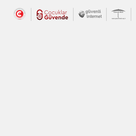
Dış Bağlantılar
Cumhurbaşkanlığı İletişim Merkezi (CİM
Çocuklar Güvende (yeni 
Güvenli İnte
Güv