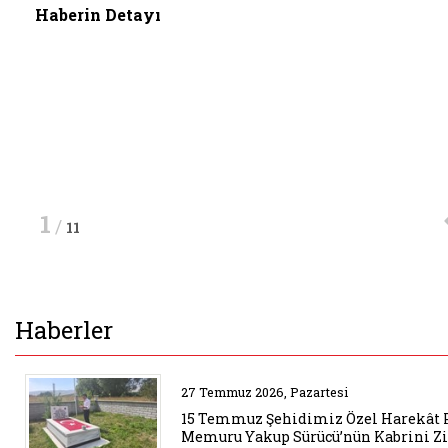
Haberin Detayı
Haberin Detayı
hizmetler yerinde değerlendirdik.
Haberin Detayı
Haberin Detayı
Haberin Detayı
Haberin Detayı
Haberin Detayı
Haberin Detayı
1
/
11
Haberler
Belgeyi aç: 15 temmuz sehidimiz
27 Temmuz 2026, Pazartesi
15 Temmuz Şehidimiz Özel Harekât 
Memuru Yakup Sürücü’nün Kabrini Zi