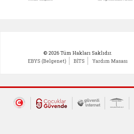
Kadın Girişimci (yeni sekmede açıl
İlk Öğ
© 2026 Tüm Hakları Saklıdır.
EBYS (Belgenet)
BİTS
Yardım Masası
Dış Bağlantılar
Cumhurbaşkanlığı İletişim Merkezi (CİM
Çocuklar Güvende (yeni 
Güvenli İnte
Güv