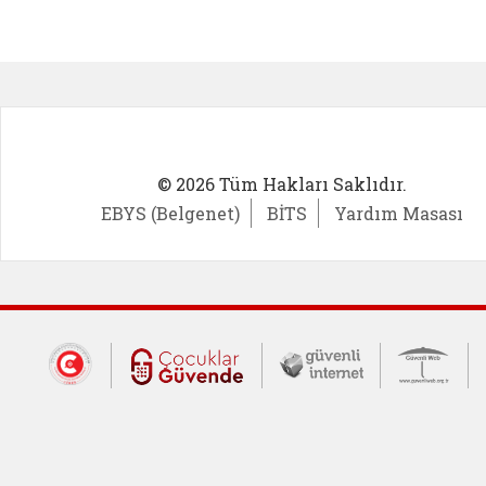
Kadın Girişimci (yeni sekmede açıl
İlk Öğ
© 2026 Tüm Hakları Saklıdır.
EBYS (Belgenet)
BİTS
Yardım Masası
Dış Bağlantılar
Cumhurbaşkanlığı İletişim Merkezi (CİM
Çocuklar Güvende (yeni 
Güvenli İnte
Güv