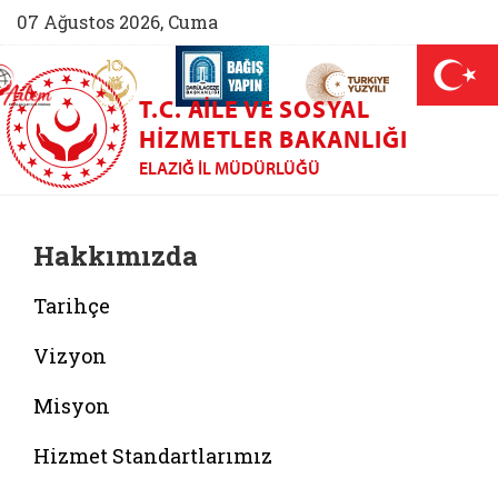
07 Ağustos 2026, Cuma
AİLEM İletişim Merkezi (yeni sekmede açılır)
Aile ve Nüfus On Yılı (yeni sekmede açılır)
Darülaceze bağış sayfası (yeni sekme
açılır)
 Aile (yeni sekmede açılır)
T.C. AILE VE SOSYAL
HIZMETLER BAKANLIĞI
ELAZIĞ İL MÜDÜRLÜĞÜ
Hakkımızda
Tarihçe
Vizyon
Misyon
Hizmet Standartlarımız