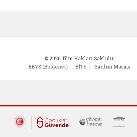
Kadın Girişimci (yeni sekmede açıl
İlk Öğ
© 2026 Tüm Hakları Saklıdır.
EBYS (Belgenet)
BİTS
Yardım Masası
Dış Bağlantılar
Cumhurbaşkanlığı İletişim Merkezi (CİM
Çocuklar Güvende (yeni 
Güvenli İnte
Güv