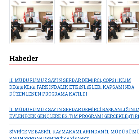
Haberler
İL MÜDÜRÜMÜZ SAYIN SERDAR DEMİRCİ, COP31 İKLİM
DEĞİŞİKLİĞİ FARKINDALIK ETKİNLİKLERİ KAPSAMINDA
DÜZENLENEN PROGRAMA KATILDI
İL MÜDÜRÜMÜZ SAYIN SERDAR DEMİRCİ BAŞKANLIĞIND
EVLENECEK GENÇLERE EĞİTİM PROGRAMI GERÇEKLEŞTİRİ
SİVRİCE VE BASKİL KAYMAKAMLARINDAN İL MÜDÜRÜM
SAYIN SERDAR DEMİRCİ’YE ZİYARET