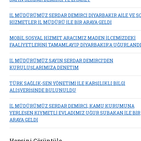
İL MÜDÜRÜMÜZ SERDAR DEMİRCİ DİYARBAKIR AİLE VE S
HİZMETLER İL MÜDÜRÜ İLE BİR ARAYA GELDİ
MOBİL SOSYAL HİZMET ARACIMIZ MADEN İLÇEMİZDEKİ
FAALİYETLERİNİ TAMAMLAYIP DİYARBAKIR'A UĞURLAND
İL MÜDÜRÜMÜZ SAYIN SERDAR DEMİRCİ’DEN
KURULUŞLARIMIZA DENETİM
TÜRK SAĞLIK-SEN YÖNETİMİ İLE KARŞILIKLI BİLGİ
ALIŞVERİŞİNDE BULUNULDU
İL MÜDÜRÜMÜZ SERDAR DEMİRCİ, KAMU KURUMUNA
YERLEŞEN KIYMETLİ EVLADIMIZ UĞUR SUBAKAN İLE BİR
ARAYA GELDİ
Hepsini Görüntüle