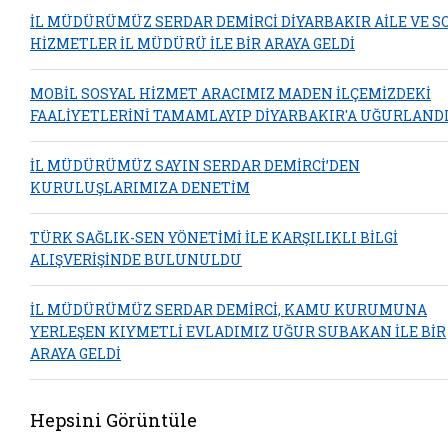
İL MÜDÜRÜMÜZ SERDAR DEMİRCİ DİYARBAKIR AİLE VE S
HİZMETLER İL MÜDÜRÜ İLE BİR ARAYA GELDİ
MOBİL SOSYAL HİZMET ARACIMIZ MADEN İLÇEMİZDEKİ
FAALİYETLERİNİ TAMAMLAYIP DİYARBAKIR'A UĞURLAND
İL MÜDÜRÜMÜZ SAYIN SERDAR DEMİRCİ’DEN
KURULUŞLARIMIZA DENETİM
TÜRK SAĞLIK-SEN YÖNETİMİ İLE KARŞILIKLI BİLGİ
ALIŞVERİŞİNDE BULUNULDU
İL MÜDÜRÜMÜZ SERDAR DEMİRCİ, KAMU KURUMUNA
YERLEŞEN KIYMETLİ EVLADIMIZ UĞUR SUBAKAN İLE BİR
ARAYA GELDİ
Hepsini Görüntüle