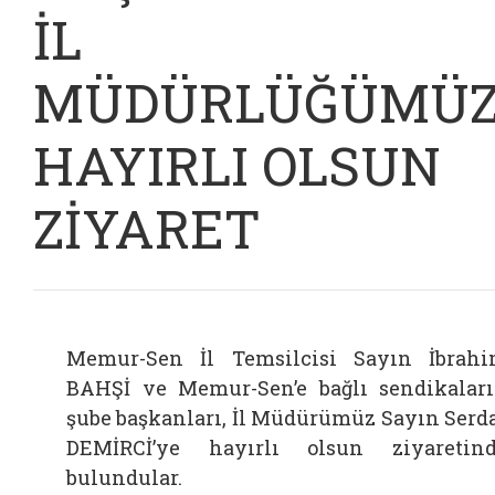
İL
MÜDÜRLÜĞÜMÜ
HAYIRLI OLSUN
ZİYARET
Memur-Sen İl Temsilcisi Sayın İbrah
BAHŞİ ve Memur-Sen’e bağlı sendikalar
şube başkanları, İl Müdürümüz Sayın Serd
DEMİRCİ’ye hayırlı olsun ziyaretin
bulundular.