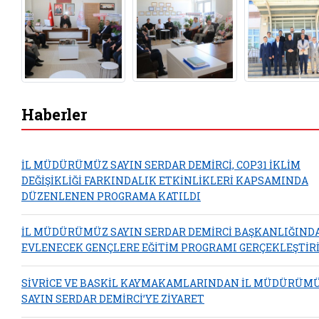
Haberler
İL MÜDÜRÜMÜZ SAYIN SERDAR DEMİRCİ, COP31 İKLİM
DEĞİŞİKLİĞİ FARKINDALIK ETKİNLİKLERİ KAPSAMINDA
DÜZENLENEN PROGRAMA KATILDI
İL MÜDÜRÜMÜZ SAYIN SERDAR DEMİRCİ BAŞKANLIĞIND
EVLENECEK GENÇLERE EĞİTİM PROGRAMI GERÇEKLEŞTİRİ
SİVRİCE VE BASKİL KAYMAKAMLARINDAN İL MÜDÜRÜM
SAYIN SERDAR DEMİRCİ’YE ZİYARET