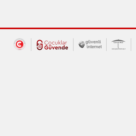
Dış Bağlantılar
Cumhurbaşkanlığı İletişim Merkezi (CİM
Çocuklar Güvende (yeni 
Güvenli İnte
Güv