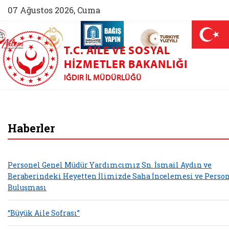
07 Ağustos 2026, Cuma
AİLEM İletişim Merkezi (yeni sekmede açılır)
Aile ve Nüfus On Yılı (yeni sekmede açılır)
Darülaceze bağış sayfası (yeni sekme
açılır)
 Aile (yeni sekmede açılır)
T.C. AILE VE SOSYAL
HIZMETLER BAKANLIĞI
IĞDIR İL MÜDÜRLÜĞÜ
Iğdır Aile ve Sosyal
Haberler
Personel Genel Müdür Yardımcımız Sn. İsmail Aydın ve
Beraberindeki Heyetten İlimizde Saha İncelemesi ve Perso
Buluşması
“Büyük Aile Sofrası”