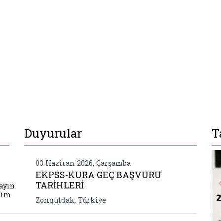
Duyurular
T
harip gaziler dernegi genel baskani sayin beyazit
03 Haziran 2026, Çarşamba
EKPSS-KURA GEÇ BAŞVURU
TARİHLERİ
ayın
tim
Zonguldak, Türkiye