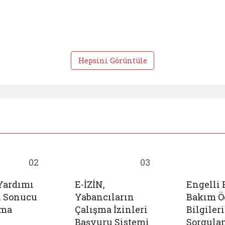
Hepsini Görüntüle
02
03
Yardımı
E-İZİN,
Engelli
u Sonucu
Yabancıların
Bakım 
ama
Çalışma İzinleri
Bilgileri
Başvuru Sistemi
Sorgula