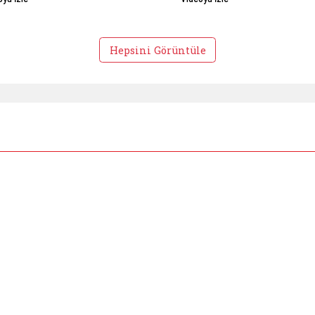
Hepsini Görüntüle
inamız fotoğraf galerisini aç