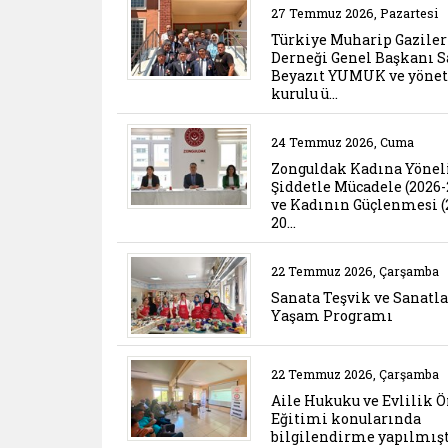
Belgeyi aç: turkiye m
27 Temmuz 2026, Pazartesi
Türkiye Muharip Gaziler
Derneği Genel Başkanı S
Beyazıt YUMUK ve yöne
kurulu ü…
Belgeyi aç: zonguldak
24 Temmuz 2026, Cuma
Zonguldak Kadına Yönel
Şiddetle Mücadele (2026-
ve Kadının Güçlenmesi (
20…
Belgeyi aç: sanata tes
22 Temmuz 2026, Çarşamba
Sanata Teşvik ve Sanatla
Yaşam Programı
Belgeyi aç: aile hukuk
22 Temmuz 2026, Çarşamba
Aile Hukuku ve Evlilik Ö
Eğitimi konularında
bilgilendirme yapılmışt