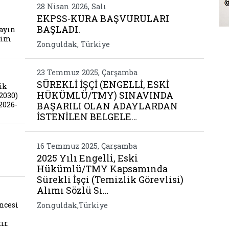
uharip gaziler dernegi genel baskani sayin beyaz
28 Nisan 2026, Salı
EKPSS-KURA BAŞVURULARI
BAŞLADI.
ayın
Be
tim
Zonguldak, Türkiye
 kadina yonelik siddetle mucadele 2026 2030 ve ka
23 Temmuz 2025, Çarşamba
SÜREKLİ İŞÇİ (ENGELLİ, ESKİ
ik
HÜKÜMLÜ/TMY) SINAVINDA
2030)
2026-
BAŞARILI OLAN ADAYLARDAN
İSTENİLEN BELGELE…
vik ve sanatla yasam programi
16 Temmuz 2025, Çarşamba
2025 Yılı Engelli, Eski
Hükümlü/TMY Kapsamında
Sürekli İşçi (Temizlik Görevlisi)
u ve evlilik oncesi egitimi konularinda bilgilend
Alımı Sözlü Sı…
ncesi
Zonguldak,Türkiye
ır.