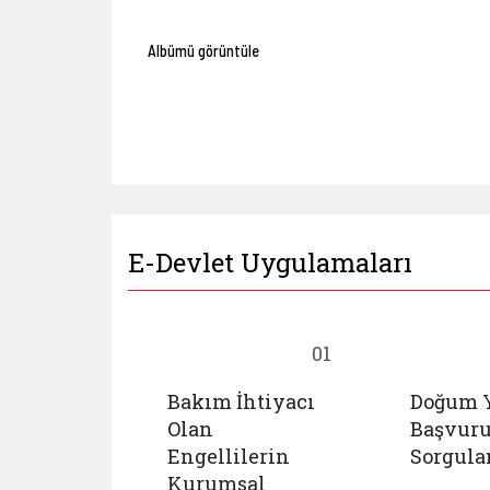
Albümü görüntüle
E-Devlet Uygulamaları
18
01
Bakım İhtiyacı
Doğum 
cu
Olan
Başvur
mlar
Engellilerin
Sorgul
 İhbar
Kurumsal