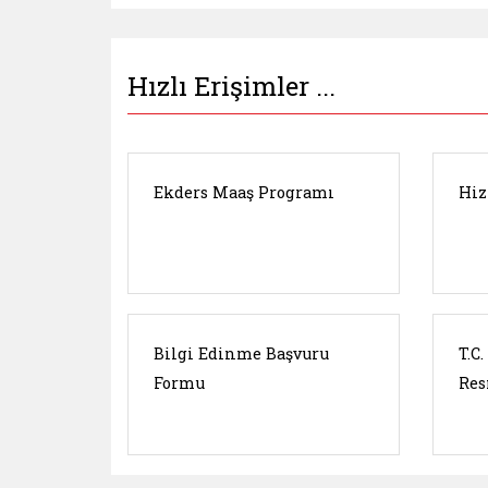
Hızlı Erişimler ...
Ekders Maaş Programı
Hiz
Bilgi Edinme Başvuru
T.C
Formu
Res