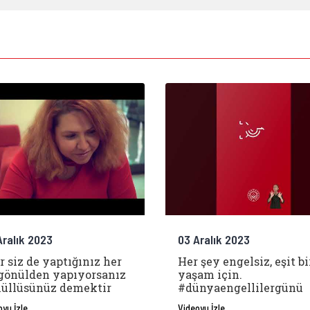
Aralık 2023
03 Aralık 2023
r siz de yaptığınız her
Her şey engelsiz, eşit bi
 gönülden yapıyorsanız
yaşam için.
üllüsünüz demektir
#dünyaengellilergünü
oyu İzle
Videoyu İzle