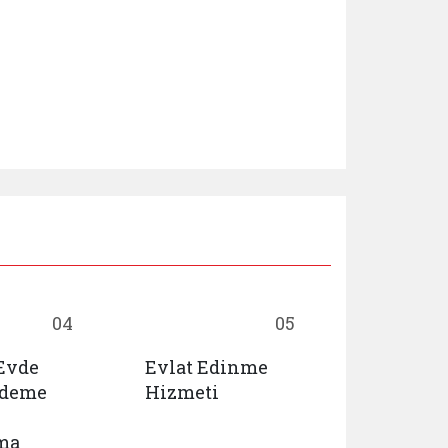
04
05
 Evde
Evlat Edinme
Huzurevl
Ödeme
Hizmeti
Yaşlı Ba
Rehabili
ma
Merkezl