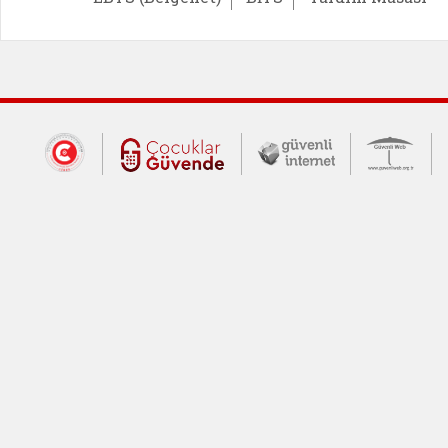
Dış Bağlantılar
Cumhurbaşkanlığı İletişim Merkezi (CİM
Çocuklar Güvende (yeni 
Güvenli İnte
Güv