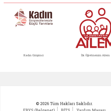
Kadın Girişimci
İlk Öğretmenim Ailem
Kadın Girişimci (yeni sekmede açıl
İlk Öğ
© 2026 Tüm Hakları Saklıdır.
EBYS (Belgenet)
BİTS
Yardım Masası