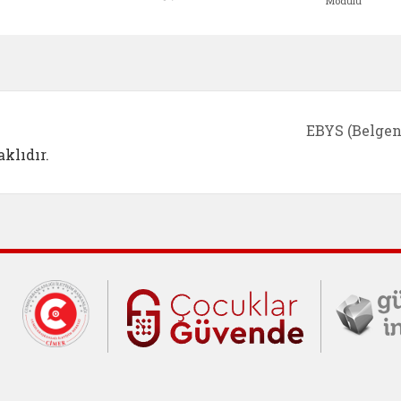
Modülü
e açılır)
enim Ailem (yeni sekmede açılır)
Aile Eğitim Programı (yeni sekmede açılır
Bakanlığımıza Yapılacak 
Erişile
EBYS (Belgen
klıdır.
Cumhurbaşkanlığı İletişim Merkezi (C
Çocuklar Gü