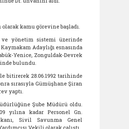
ihinde Dr. unvanını aldı.
 olarak kamu görevine başladı.
im ve yönetim sistemi üzerinde
li Kaymakam Adaylığı esnasında
rabük-Yenice, Zonguldak-Devrek
rinde bulundu.
bitirerek 28.06.1992 tarihinde
onra sırasıyla Gümüşhane Şiran
ev yaptı.
 Müdürlüğüne Şube Müdürü oldu.
09 yılına kadar Personel Gn.
kanı, Sivil Savunma Genel
rdımcısı Vekili olarak çalıştı.