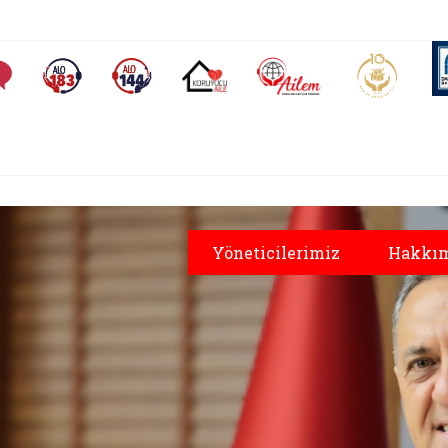
AİLEM İletişim Merkezi
Aile ve 
Sıkça Sorulan Sorular
Alo 183 (yeni sekmede açılır)
Alo 144 (yeni sekmede açılır)
Koruyucu Aile (yeni sekmede açılır)
Yöneticilerimiz
Hakkım