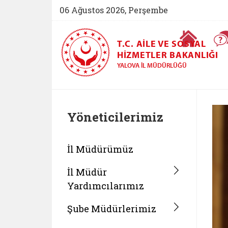
06 Ağustos 2026, Perşembe
Ana Sayfa
T.C. AILE VE SOSYAL
HIZMETLER BAKANLIĞI
YALOVA İL MÜDÜRLÜĞÜ
Yöneticilerimiz
Belgeyi aç: valimiz
İl Müdürümüz
İl Müdür
Yardımcılarımız
Şube Müdürlerimiz