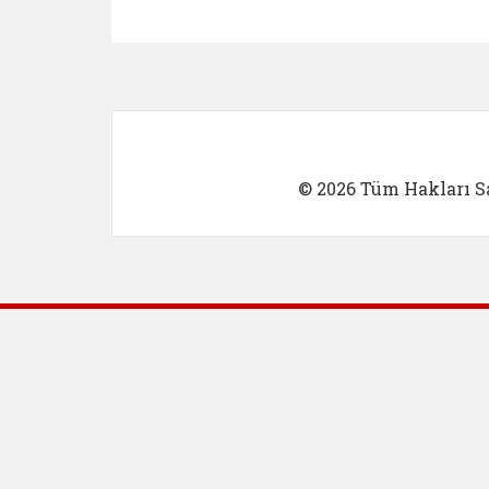
Kadın Girişimci (yeni sekmed
İlk Öğretm
© 2026 Tüm Hakları Sa
Dış Bağlantılar