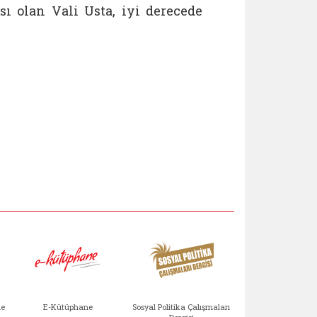
ı olan Vali Usta, iyi derecede
Aile Çocuk Derg
me
E-Kütüphane
Sosyal Politika Çalışmaları