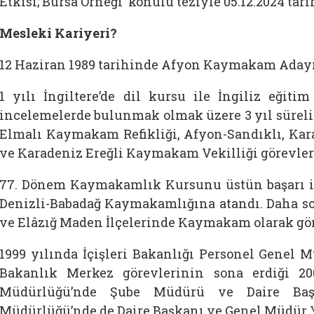
Etkisi; Bursa Örneği ‘konulu teziyle 05.12.2024 tar
Mesleki Kariyeri?
12 Haziran 1989 tarihinde Afyon Kaymakam Adayı
1 yılı İngiltere’de dil kursu ile İngiliz eğit
incelemelerde bulunmak olmak üzere 3 yıl süre
Elmalı Kaymakam Refikliği, Afyon-Sandıklı, Ka
ve Karadeniz Ereğli Kaymakam Vekilliği görevle
77. Dönem Kaymakamlık Kursunu üstün başarı ile 
Denizli-Babadağ Kaymakamlığına atandı. Daha s
ve Elâzığ Maden İlçelerinde Kaymakam olarak gör
1999 yılında İçişleri Bakanlığı Personel Genel
Bakanlık Merkez görevlerinin sona erdiği 20
Müdürlüğü’nde Şube Müdürü ve Daire Baş
Müdürlüğü’nde de Daire Başkanı ve Genel Müdür Ya