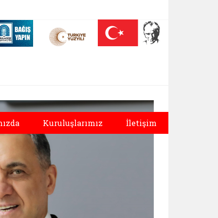
 (yeni sekmede açılır)
Nüfus On Yılı (yeni sekmede açılır)
Darülaceze bağış sayfası (yeni sekmede açılır)
ızda
Kuruluşlarımız
İletişim