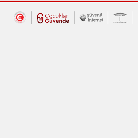
Dış Bağlantılar
Cumhurbaşkanlığı İletişim Merkezi (CİM
Çocuklar Güvende (yeni 
Güvenli İnte
Güv