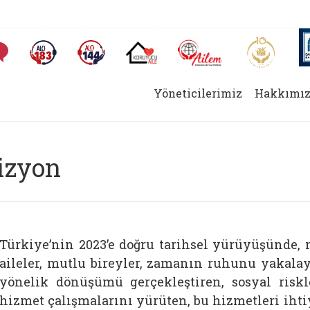
AİLEM İletişim Merkezi
Aile ve 
Sıkça Sorulan Sorular
Alo 183 (yeni sekmede açılır)
Alo 144 (yeni sekmede açılır)
Koruyucu Aile (yeni sekmede açılır)
Yöneticilerimiz
Hakkımız
izyon
Türkiye’nin 2023’e doğru tarihsel yürüyüşünde, 
aileler, mutlu bireyler, zamanın ruhunu yakalay
yönelik dönüşümü gerçekleştiren, sosyal riskl
hizmet çalışmalarını yürüten, bu hizmetleri ihtiy