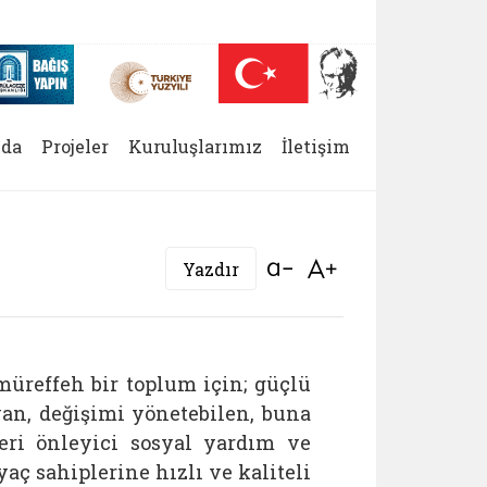
 (yeni sekmede açılır)
Nüfus On Yılı (yeni sekmede açılır)
Darülaceze bağış sayfası (yeni sekmede açılır)
da
Projeler
Kuruluşlarımız
İletişim
Bağlantıyı aç
Bağlantıyı aç
Yazdır
müreffeh bir toplum için; güçlü
an, değişimi yönetebilen, buna
eri önleyici sosyal yardım ve
aç sahiplerine hızlı ve kaliteli