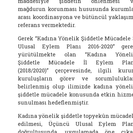
maddesiyle şiddetin önlenmesi v
mağdurun korunması hususunda kuruml
arası koordinasyona ve bütüncül yaklaşı
referans vermektedir.
Gerek “Kadına Yönelik Şiddetle Mücadele 
Ulusal Eylem Planı 2016-2020” ger
yürütülmekte olan “Kadına Yöneli
Şiddetle Mücadele İl Eylem Plan
(2018/2020)” çerçevesinde, ilgili kur
kuruluşların görev ve sorumlulukla
belirlenmiş olup ilimizde kadına yönel
şiddetle mücadele konusunda etkin hizm
sunulması hedeflenmiştir.
Kadına yönelik şiddetle topyekûn mücade
edilmesi, Üçüncü Ulusal Eylem Pla
doğrultusunda, uygulamada öne çık