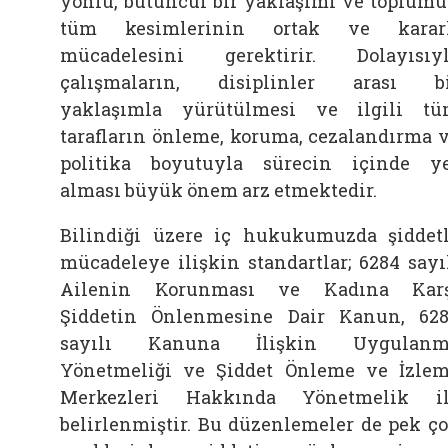
yönlü, bütüncül bir yaklaşımı ve toplum
tüm kesimlerinin ortak ve kararl
mücadelesini gerektirir. Dolayısıy
çalışmaların, disiplinler arası b
yaklaşımla yürütülmesi ve ilgili t
tarafların önleme, koruma, cezalandırma 
politika boyutuyla sürecin içinde y
alması büyük önem arz etmektedir.
Bilindiği üzere iç hukukumuzda şiddet
mücadeleye ilişkin standartlar; 6284 sayı
Ailenin Korunması ve Kadına Karş
Şiddetin Önlenmesine Dair Kanun, 62
sayılı Kanuna İlişkin Uygulanm
Yönetmeliği ve Şiddet Önleme ve İzle
Merkezleri Hakkında Yönetmelik i
belirlenmiştir. Bu düzenlemeler de pek ç