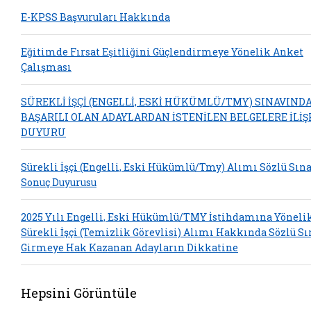
E-KPSS Başvuruları Hakkında
Eğitimde Fırsat Eşitliğini Güçlendirmeye Yönelik Anket
Çalışması
SÜREKLİ İŞÇİ (ENGELLİ, ESKİ HÜKÜMLÜ/TMY) SINAVIND
BAŞARILI OLAN ADAYLARDAN İSTENİLEN BELGELERE İLİŞ
DUYURU
Sürekli İşçi (Engelli, Eski Hükümlü/Tmy) Alımı Sözlü Sın
Sonuç Duyurusu
2025 Yılı Engelli, Eski Hükümlü/TMY İstihdamına Yöneli
Sürekli İşçi (Temizlik Görevlisi) Alımı Hakkında Sözlü S
Girmeye Hak Kazanan Adayların Dikkatine
Hepsini Görüntüle