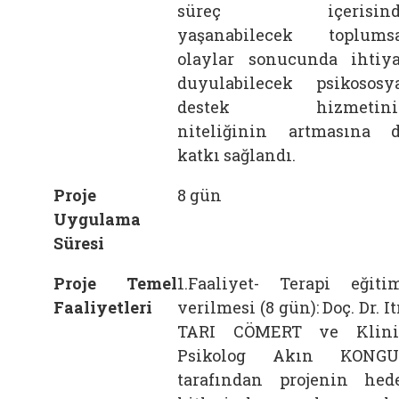
süreç içerisind
yaşanabilecek toplums
olaylar sonucunda ihtiy
duyulabilecek psikososy
destek hizmetini
niteliğinin artmasına 
katkı sağlandı.
Proje
8 gün
Uygulama
Süresi
Proje Temel
1.Faaliyet- Terapi eğiti
Faaliyetleri
verilmesi (8 gün): Doç. Dr. It
TARI CÖMERT ve Klini
Psikolog Akın KONGU
tarafından projenin hed