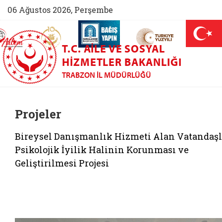
06 Ağustos 2026, Perşembe
AİLEM İletişim Merkezi (yeni sekmede açılır)
Aile ve Nüfus On Yılı (yeni sekmede açılır)
Darülaceze bağış sayfası (yeni sekme
açılır)
 Aile (yeni sekmede açılır)
T.C. AILE VE SOSYAL
HIZMETLER BAKANLIĞI
TRABZON İL MÜDÜRLÜĞÜ
Projeler
Bireysel Danışmanlık Hizmeti Alan Vatandaşl
Psikolojik İyilik Halinin Korunması ve
Geliştirilmesi Projesi
Belgeyi aç: p2