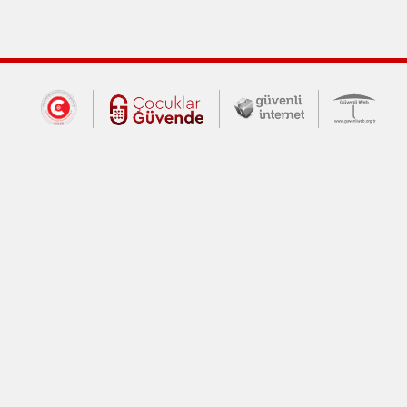
Dış Bağlantılar
Cumhurbaşkanlığı İletişim Merkezi (CİM
Çocuklar Güvende (yeni 
Güvenli İnte
Güv