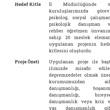
Hedef Kitle
İl Müdürlüğünde v
kuruluşlarımızda görev
psikolog, sosyal çalışmac
psikolojik danışman 
rehber öğretmen ünvanı
sahip 20 meslek elema
uygulanan projenin hed
kitlesini oluşturdu.
Proje Özeti
Uygulanan proje ile baş
ilimizde misafir edil
depremzedeler olmak üze
kurumumuzdan ail
danışmanlığı, boşanm
danışmanlığı, bireys
danışmanlık veya kriz 
yas danışmanlığı gib