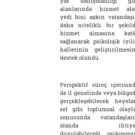
yas danışmanlığı gib
alanlarında hizmet al
yedi bini aşkın vatandaş
daha nitelikli bir şekil
hizmet almasına katk
sağlanarak psikolojik iyil
hallerinin geliştirilmesi
destek olundu.
Perspektif süreç içerisin
de il genelinde veya bölge
gerçekleşebilecek heyela
sel gibi toplumsal olayl
sonucunda vatandaşlar
alanda ihtiya
duyulabileceği psikososy