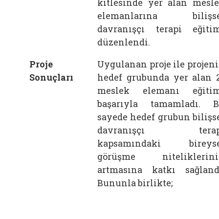
kitlesinde yer alan mesl
elemanlarına bilişse
davranışçı terapi eğiti
düzenlendi.
Proje
Uygulanan proje ile projen
Sonuçları
hedef grubunda yer alan 
meslek elemanı eğiti
başarıyla tamamladı. 
sayede hedef grubun bilişs
davranışçı terap
kapsamındaki bireyse
görüşme niteliklerin
artmasına katkı sağland
Bununla birlikte;