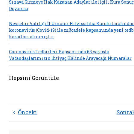
Sınava Girmeye Hak Kazanan Adaylar ile İlgili Kura Sonuç
Duyurusu
Nevşehir Valiliği İl Umumi Hıfzıssıhha Kurulu tarafında
koronavirüs (Covid-19) ile mücadele kapsamında yeni tedb
kararları alınmıştır.
Coronavirüs Tedbirleri Kapsamında 65 yaş üstü
Vatandaşlarımızın İhtiyaç Halinde Arayacağı Numaralar
Hepsini Görüntüle
Önceki
Sonra