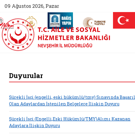
09 Ağustos 2026, Pazar
AİLEM İletişim Merkezi (yeni sekmede açılır)
Aile ve Nüfus On Yılı (yeni sekmede açılır)
Darülaceze bağış sayfası (yeni sekme
açılır)
 Aile (yeni sekmede açılır)
T.C. AILE VE SOSYAL
HIZMETLER BAKANLIĞI
NEVŞEHIR İL MÜDÜRLÜĞÜ
|
Duyurular
Sürekli İşçi (engelli, eski hükümlü/tmy) Sınavında Başarıl
Olan Adaylardan İstenilen Belgelere İlişkin Duyuru
Sürekli İşçi (Engelli,Eski Hükümlü/TMY)Alımı Kazanan
Adaylara İlişkin Duyuru