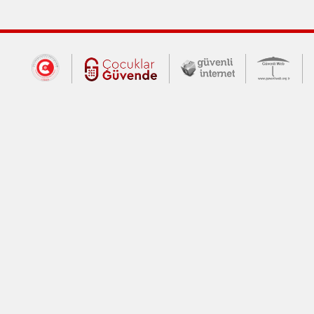
Dış Bağlantılar
Cumhurbaşkanlığı İletişim Merkezi (CİM
Çocuklar Güvende (yeni 
Güvenli İnte
Güv