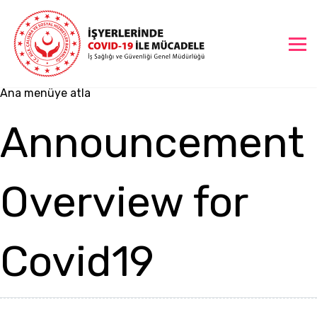
T.C. Aile ve Sosyal Hizmetler Bakanlığı ana sayfası
Ana içeriğe atla
Ana menüye atla
Announcement
Overview for
Covid19