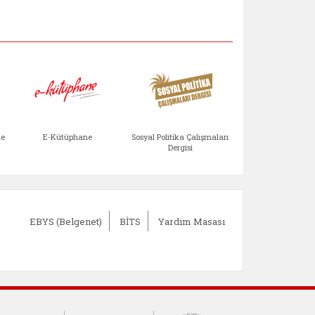
Aile Çocuk Derg
me
E-Kütüphane
Sosyal Politika Çalışmaları
Dergisi
)
Bağışlar ve Yardımlar (yeni sekmede açılır)
bilirlik Değerlendirme Modülü (yeni sekmede açıl
E-Kütüphane (yeni sekmede açılır)
Sosyal Politika Çalış
Ail
EBYS (Belgenet)
BİTS
Yardım Masası