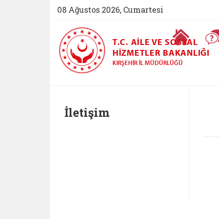
08 Ağustos 2026, Cumartesi
Ana Sayfa
T.C. AILE VE SOSYAL
HIZMETLER BAKANLIĞI
KIRŞEHIR İL MÜDÜRLÜĞÜ
İletişim
Belgeyi aç: iletisim