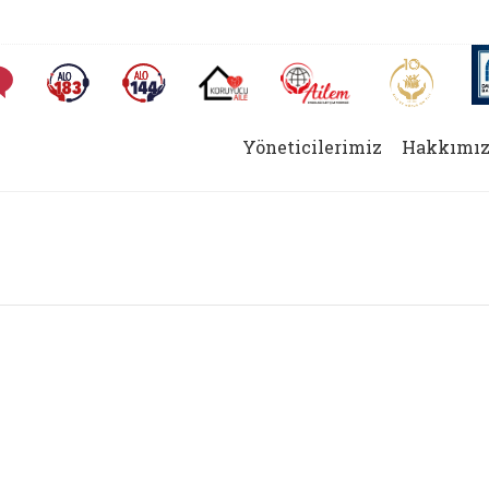
AİLEM İletişim Merkezi
Aile ve 
Sıkça Sorulan Sorular
Alo 183 (yeni sekmede açılır)
Alo 144 (yeni sekmede açılır)
Koruyucu Aile (yeni sekmede açılır)
Yöneticilerimiz
Hakkımız