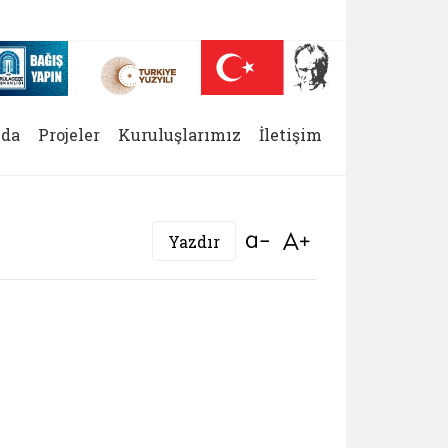
 (yeni sekmede açılır)
Nüfus On Yılı (yeni sekmede açılır)
Darülaceze bağış sayfası (yeni sekmede açılır)
da
Projeler
Kuruluşlarımız
İletişim
Bağlantıyı aç
Bağlantıyı aç
Yazdır