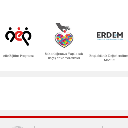
Bakanlığımıza Yapılacak
Aile Eğitim Programı
Erişilebilirlik Değerlendir
Bağışlar ve Yardımlar
Modülü
e açılır)
enim Ailem (yeni sekmede açılır)
Aile Eğitim Programı (yeni sekmede açılır
Bakanlığımıza Yapılacak 
Erişile