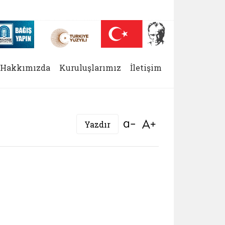
 (yeni sekmede açılır)
Nüfus On Yılı (yeni sekmede açılır)
Darülaceze bağış sayfası (yeni sekmede açılır)
Hakkımızda
Kuruluşlarımız
İletişim
Bağlantıyı aç
Bağlantıyı aç
Yazdır