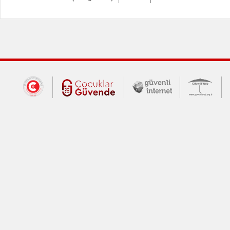
Dış Bağlantılar
Cumhurbaşkanlığı İletişim Merkezi (CİM
Çocuklar Güvende (yeni 
Güvenli İnte
Güv