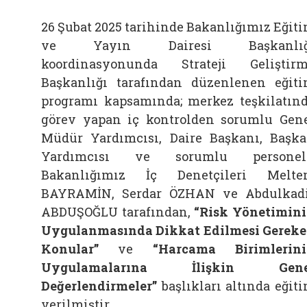
26 Şubat 2025 tarihinde Bakanlığımız Eğit
ve Yayın Dairesi Başkanlığ
koordinasyonunda Strateji Geliştir
Başkanlığı tarafından düzenlenen eğit
programı kapsamında; merkez teşkilatın
görev yapan iç kontrolden sorumlu Gen
Müdür Yardımcısı, Daire Başkanı, Başk
Yardımcısı ve sorumlu personele
Bakanlığımız İç Denetçileri Melt
BAYRAMİN, Serdar ÖZHAN ve Abdulkad
ABDUŞOĞLU tarafından,
“Risk Yönetimin
Uygulanmasında Dikkat Edilmesi Gerek
Konular”
ve
“Harcama Birimlerin
Uygulamalarına İlişkin Gene
Değerlendirmeler”
başlıkları altında eğit
verilmiştir.