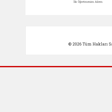
İlk Öğretmenim Ailem
Kadın Girişimci (yeni sekmed
İlk Öğretm
© 2026 Tüm Hakları Sa
Dış Bağlantılar