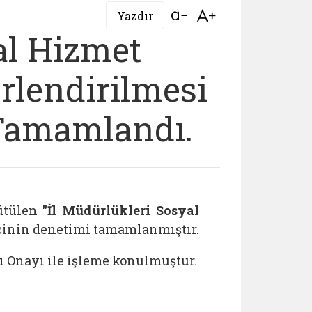
Bağlantıyı aç
Bağlantıyı aç
Yazdır
al Hizmet
rlendirilmesi
Tamamlandı.
ütülen
"İl Müdürlükleri Sosyal
cinin denetimi tamamlanmıştır.
ı Onayı ile işleme konulmuştur.