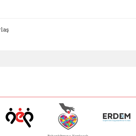
laş
Bakanlığımıza Yapılacak