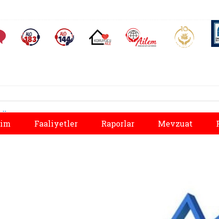
AİLEM İletişim Merkezi
Aile ve 
Sıkça Sorulan Sorular
Alo 183 (yeni sekmede açılır)
Alo 144 (yeni sekmede açılır)
Koruyucu Aile (yeni sekmede açılır)
Önceki
tim
Faaliyetler
Raporlar
Mevzuat