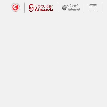
Dış Bağlantılar
Cumhurbaşkanlığı İletişim Merkezi (CİM
Çocuklar Güvende (yeni 
Güvenli İnte
Güv