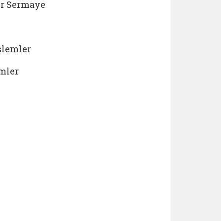
ner Sermaye
işlemler
emler