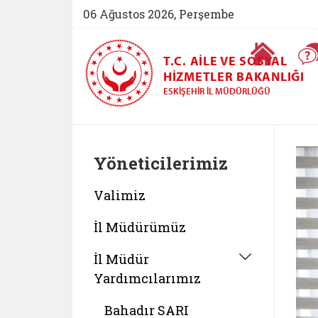
06 Ağustos 2026, Perşembe
Ana Sayfa
T.C. AILE VE SOSYAL
HIZMETLER BAKANLIĞI
ESKIŞEHIR İL MÜDÜRLÜĞÜ
Yöneticilerimiz
Valimiz
İl Müdürümüz
İl Müdür
Yardımcılarımız
Bahadır SARI