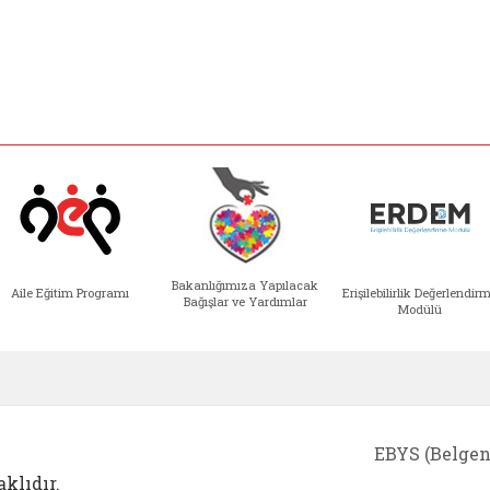
Bakanlığımıza Yapılacak
Aile Eğitim Programı
Erişilebilirlik Değerlendir
Bağışlar ve Yardımlar
Modülü
e açılır)
enim Ailem (yeni sekmede açılır)
Aile Eğitim Programı (yeni sekmede açılır
Bakanlığımıza Yapılacak 
Erişile
EBYS (Belgen
klıdır.