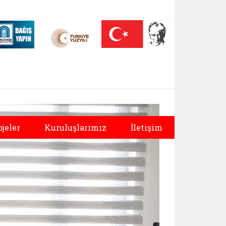
 (yeni sekmede açılır)
Nüfus On Yılı (yeni sekmede açılır)
Darülaceze bağış sayfası (yeni sekmede açılır)
ojeler
Kuruluşlarımız
İletişim