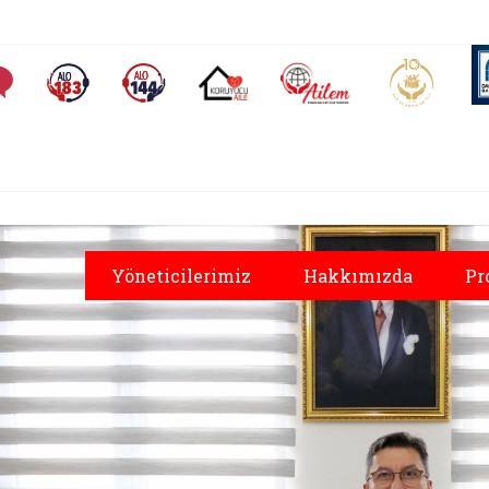
AİLEM İletişim Merkezi
Aile ve 
Sıkça Sorulan Sorular
Alo 183 (yeni sekmede açılır)
Alo 144 (yeni sekmede açılır)
Koruyucu Aile (yeni sekmede açılır)
Yöneticilerimiz
Hakkımızda
Pr