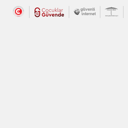
Dış Bağlantılar
Cumhurbaşkanlığı İletişim Merkezi (CİM
Çocuklar Güvende (yeni 
Güvenli İnte
Güv