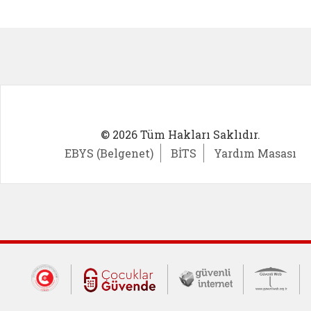
Kadın Girişimci (yeni sekmede açıl
İlk Öğ
© 2026 Tüm Hakları Saklıdır.
EBYS (Belgenet)
BİTS
Yardım Masası
Dış Bağlantılar
Cumhurbaşkanlığı İletişim Merkezi (CİM
Çocuklar Güvende (yeni 
Güvenli İnte
Güv