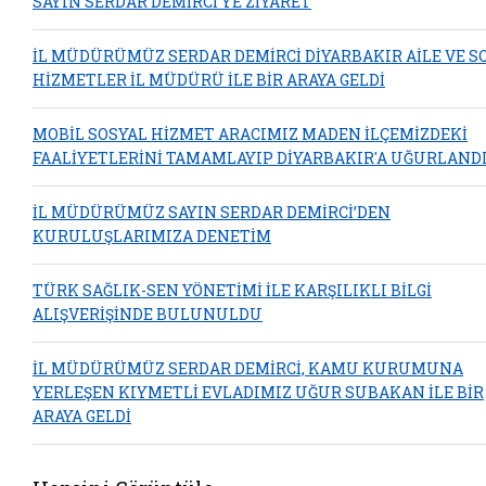
SAYIN SERDAR DEMİRCİ’YE ZİYARET
İL MÜDÜRÜMÜZ SERDAR DEMİRCİ DİYARBAKIR AİLE VE S
HİZMETLER İL MÜDÜRÜ İLE BİR ARAYA GELDİ
MOBİL SOSYAL HİZMET ARACIMIZ MADEN İLÇEMİZDEKİ
FAALİYETLERİNİ TAMAMLAYIP DİYARBAKIR'A UĞURLAND
İL MÜDÜRÜMÜZ SAYIN SERDAR DEMİRCİ’DEN
KURULUŞLARIMIZA DENETİM
TÜRK SAĞLIK-SEN YÖNETİMİ İLE KARŞILIKLI BİLGİ
ALIŞVERİŞİNDE BULUNULDU
İL MÜDÜRÜMÜZ SERDAR DEMİRCİ, KAMU KURUMUNA
YERLEŞEN KIYMETLİ EVLADIMIZ UĞUR SUBAKAN İLE BİR
ARAYA GELDİ