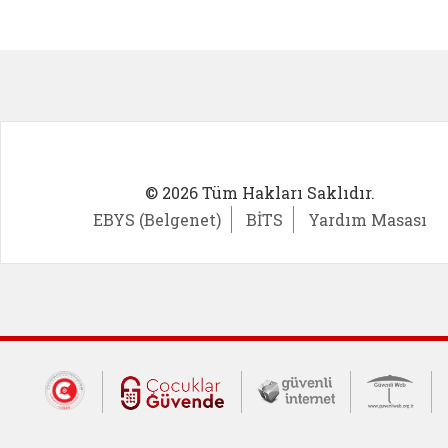
Kadın Girişimci (yeni sekmede açıl
İlk Öğ
© 2026 Tüm Hakları Saklıdır.
EBYS (Belgenet)
BİTS
Yardım Masası
Dış Bağlantılar
Cumhurbaşkanlığı İletişim Merkezi (CİM
Çocuklar Güvende (yeni 
Güvenli İnte
Güv