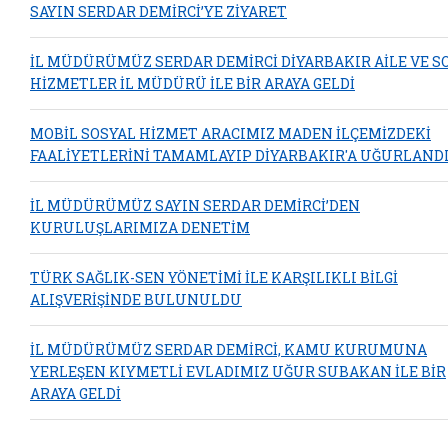
SAYIN SERDAR DEMİRCİ’YE ZİYARET
İL MÜDÜRÜMÜZ SERDAR DEMİRCİ DİYARBAKIR AİLE VE S
HİZMETLER İL MÜDÜRÜ İLE BİR ARAYA GELDİ
MOBİL SOSYAL HİZMET ARACIMIZ MADEN İLÇEMİZDEKİ
FAALİYETLERİNİ TAMAMLAYIP DİYARBAKIR'A UĞURLAND
İL MÜDÜRÜMÜZ SAYIN SERDAR DEMİRCİ’DEN
KURULUŞLARIMIZA DENETİM
TÜRK SAĞLIK-SEN YÖNETİMİ İLE KARŞILIKLI BİLGİ
ALIŞVERİŞİNDE BULUNULDU
İL MÜDÜRÜMÜZ SERDAR DEMİRCİ, KAMU KURUMUNA
YERLEŞEN KIYMETLİ EVLADIMIZ UĞUR SUBAKAN İLE BİR
ARAYA GELDİ