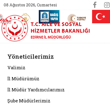
Sosya
Face
08 Ağustos 2026, Cumartesi
AİLEM İletişim Merkezi (yeni sekmede açılır)
Aile ve Nüfus On Yılı (yeni sekmede açılır)
Darülaceze bağış sayfası (yeni sekme
açılır)
 Aile (yeni sekmede açılır)
T.C. AILE VE SOSYAL
HIZMETLER BAKANLIĞI
EDIRNE İL MÜDÜRLÜĞÜ
Yöneticilerimiz
Valimiz
İl Müdürümüz
İl Müdür Yardımcılarımız
Şube Müdürlerimiz