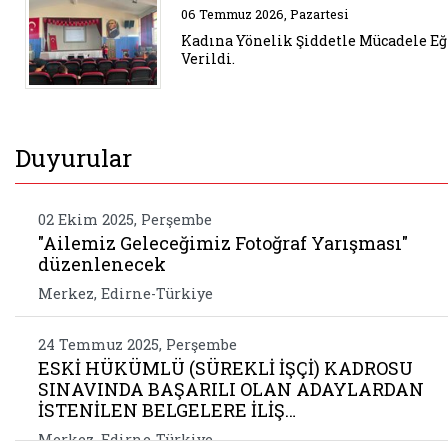
Belgeyi aç: kadina yonelik sidde
06 Temmuz 2026, Pazartesi
Kadına Yönelik Şiddetle Mücadele E
Verildi.
Duyurular
02 Ekim 2025, Perşembe
"Ailemiz Geleceğimiz Fotoğraf Yarışması"
düzenlenecek
Merkez, Edirne-Türkiye
24 Temmuz 2025, Perşembe
ESKİ HÜKÜMLÜ (SÜREKLİ İŞÇİ) KADROSU
SINAVINDA BAŞARILI OLAN ADAYLARDAN
İSTENİLEN BELGELERE İLİŞ…
Merkez, Edirne-Türkiye