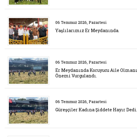
Belgeyi aç: yaslilarimiz er mey
06 Temmuz 2026, Pazartesi
Yaşlılarımız Er Meydanında.
Belgeyi aç: er meydaninda koru
06 Temmuz 2026, Pazartesi
Er Meydanında Koruyucu Aile Olman
Önemi Vurgulandı.
Belgeyi aç: guresciler kadina si
06 Temmuz 2026, Pazartesi
Güreşçiler Kadına Şiddete Hayır Dedi