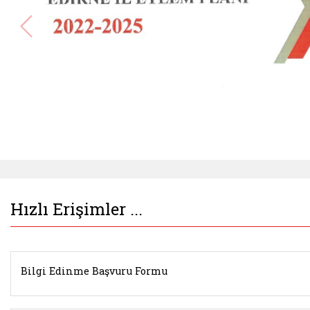
Belgeyi aç: istihdamseferberligi.ailevecalisma.g
Hızlı Erişimler ...
Bilgi Edinme Başvuru Formu