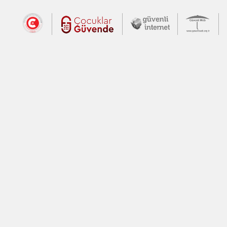
Dış Bağlantılar
Cumhurbaşkanlığı İletişim Merkezi (CİM
Çocuklar Güvende (yeni 
Güvenli İnte
Güv