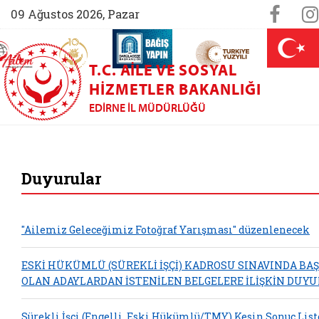
Sosya
Face
09 Ağustos 2026, Pazar
AİLEM İletişim Merkezi (yeni sekmede açılır)
Aile ve Nüfus On Yılı (yeni sekmede açılır)
Darülaceze bağış sayfası (yeni sekme
açılır)
 Aile (yeni sekmede açılır)
T.C. AILE VE SOSYAL
HIZMETLER BAKANLIĞI
EDIRNE İL MÜDÜRLÜĞÜ
Edirne Aile ve Sosy
Duyurular
"Ailemiz Geleceğimiz Fotoğraf Yarışması" düzenlenecek
ESKİ HÜKÜMLÜ (SÜREKLİ İŞÇİ) KADROSU SINAVINDA BAŞ
OLAN ADAYLARDAN İSTENİLEN BELGELERE İLİŞKİN DUY
Sürekli İşçi (Engelli, Eski Hükümlü/TMY) Kesin Sonuç List