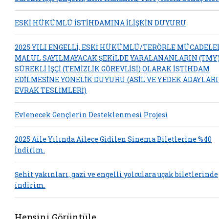
ESKİ HÜKÜMLÜ İSTİHDAMINA İLİŞKİN DUYURU
2025 YILI ENGELLİ, ESKİ HÜKÜMLÜ/TERÖRLE MÜCADELE
MALUL SAYILMAYACAK ŞEKİLDE YARALANANLARIN (TMY
SÜREKLİ İŞÇİ (TEMİZLİK GÖREVLİSİ) OLARAK İSTİHDAM
EDİLMESİNE YÖNELİK DUYURU (ASİL VE YEDEK ADAYLAR
EVRAK TESLİMLERİ)
Evlenecek Gençlerin Desteklenmesi Projesi
2025 Aile Yılında Ailece Gidilen Sinema Biletlerine %40
İndirim.
Şehit yakınları, gazi ve engelli yolculara uçak biletlerinde
indirim.
Hepsini Görüntüle