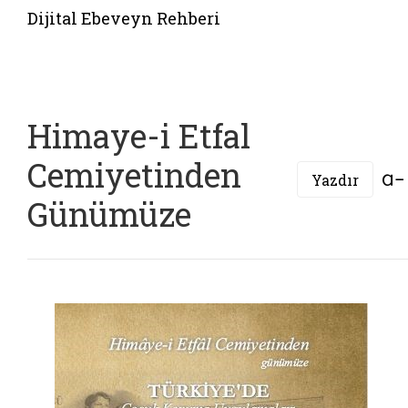
Belgeyi aç: koruyucu aile hizmeti
Dijital Ebeveyn Rehberi
Himaye-i Etfal
Cemiyetinden
Yazdır
Günümüze
PDF 