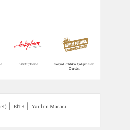
Aile Çocuk Derg
me
E-Kütüphane
Sosyal Politika Çalışmaları
Dergisi
)
Bağışlar ve Yardımlar (yeni sekmede açılır)
bilirlik Değerlendirme Modülü (yeni sekmede açıl
E-Kütüphane (yeni sekmede açılır)
Sosyal Politika Çalış
Ail
et)
BİTS
Yardım Masası