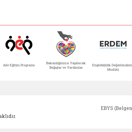
Bakanlığımıza Yapılacak
Aile Eğitim Programı
Erişilebilirlik Değerlendir
Bağışlar ve Yardımlar
Modülü
e açılır)
enim Ailem (yeni sekmede açılır)
Aile Eğitim Programı (yeni sekmede açılır
Bakanlığımıza Yapılacak 
Erişile
EBYS (Belgen
klıdır.