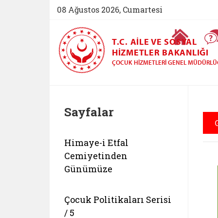
08 Ağustos 2026, Cumartesi
Ana Sayfa
T.C. AILE VE SOSYAL
HIZMETLER BAKANLIĞI
ÇOCUK HIZMETLERI GENEL MÜDÜRL
Sayfalar
Ç
Belgeyi aç: e bulten sayi 15
Himaye-i Etfal
Cemiyetinden
Günümüze
Belgeyi aç: ebeveyn kaybi yasamis
Çocuk Politikaları Serisi
/ 5