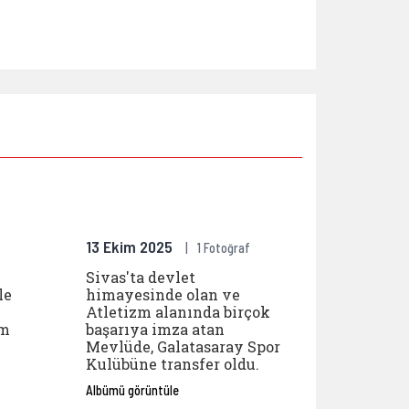
sı Wushu Kung-Fu Şampiyonası’nda Türkiye birinci
eçmeleri kapsamında gerçekleştirilen Masterlar Tü
Short Track Federasyon Kupası’nda koruyucu a
Sivas'ta devl
13 Ekim 2025
1 Fotoğraf
Sivas'ta devlet
le
himayesinde olan ve
Atletizm alanında birçok
ım
başarıya imza atan
Mevlüde, Galatasaray Spor
Kulübüne transfer oldu.
Albümü görüntüle