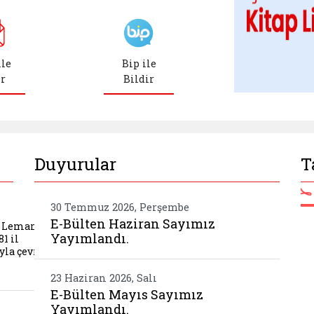
Çocuk Dostu Uygulamalar (yeni sekmede açılır)
ılır)
ile
Bip ile
ir
Bildir
çılır)
dir (yeni sekmede açılır)
Duyurular
T
Belgeyi aç: javascript:;
Be
dimcimiz sn leman yenigun baskanliginda 81 il mu
30 Temmuz 2026, Perşembe
E-Bülten Haziran Sayımız
. Leman
Yayımlandı.
1 il
la çevr…
23 Haziran 2026, Salı
E-Bülten Mayıs Sayımız
kuruluslari istisare toplantisi gerceklestirildi
Yayımlandı.