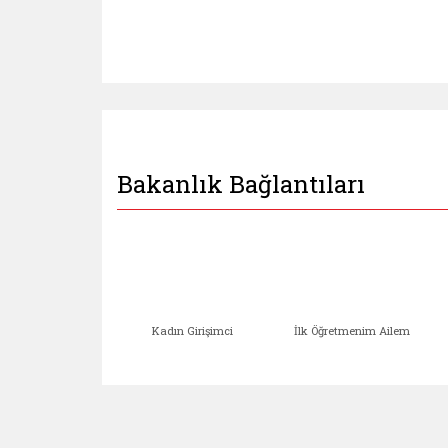
Bakanlık Bağlantıları
Kadın Girişimci
İlk Öğretmenim Ailem
Kadın Girişimci (yeni sekmed
İlk Öğretm