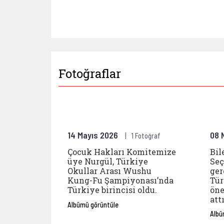
Fotoğraflar
Çocuk Ha
14 Mayıs 2026
08 
1 Fotoğraf
Çocuk Hakları Komitemize
Bil
üye Nurgül, Türkiye
Seç
Okullar Arası Wushu
ger
Kung-Fu Şampiyonası’nda
Tür
Türkiye birincisi oldu.
öne
attı
Albümü görüntüle
Albü