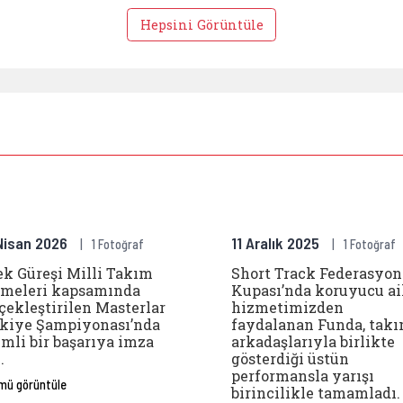
Hepsini Görüntüle
kları Komitemize üye Nurgül, Türkiye Okullar Ara
Bilek Güreşi Milli Takım S
Nisan 2026
11 Aralık 2025
1 Fotoğraf
1 Fotoğraf
ek Güreşi Milli Takım
Short Track Federasyon
meleri kapsamında
Kupası’nda koruyucu ai
çekleştirilen Masterlar
hizmetimizden
kiye Şampiyonası’nda
faydalanan Funda, tak
mli bir başarıya imza
arkadaşlarıyla birlikte
.
gösterdiği üstün
performansla yarışı
mü görüntüle
birincilikle tamamladı.