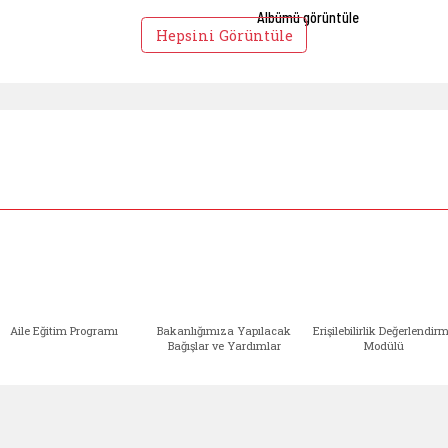
Albümü görüntüle
Hepsini Görüntüle
Aile Eğitim Programı
Bakanlığımıza Yapılacak
Erişilebilirlik Değerlendir
Bağışlar ve Yardımlar
Modülü
e açılır)
enim Ailem (yeni sekmede açılır)
Aile Eğitim Programı (yeni sekmede açılır
Bakanlığımıza Yapılacak 
Erişile