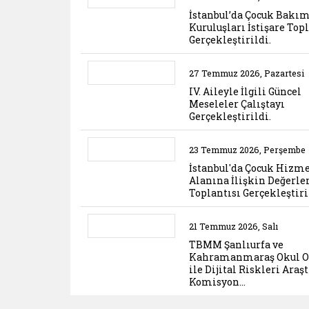
İstanbul’da Çocuk Bakı
Kuruluşları İstişare Top
Gerçekleştirildi.
Belgeyi aç: iv aileyle ilgili guncel 
27 Temmuz 2026, Pazartesi
IV. Aileyle İlgili Güncel
Meseleler Çalıştayı
Gerçekleştirildi.
Belgeyi aç: istanbul da cocuk hizme
23 Temmuz 2026, Perşembe
İstanbul'da Çocuk Hizme
Alanına İlişkin Değerl
Toplantısı Gerçekleştir
Belgeyi aç: tbmm sanliurfa ve kahra
21 Temmuz 2026, Salı
TBMM Şanlıurfa ve
Kahramanmaraş Okul Ol
ile Dijital Riskleri Ara
Komisyon…