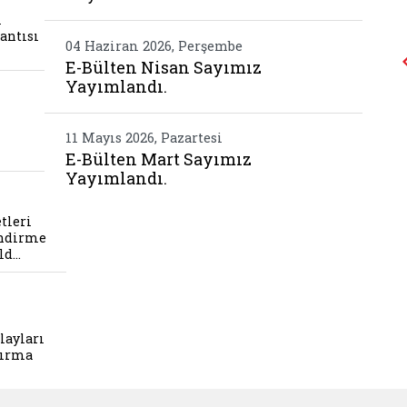
m
lantısı
04 Haziran 2026, Perşembe
E-Bülten Nisan Sayımız
Yayımlandı.
meseleler calistayi gerceklestirildi
11 Mayıs 2026, Pazartesi
E-Bülten Mart Sayımız
Yayımlandı.
tleri alanina iliskin degerlendirme toplantisi ger
tleri
endirme
ild…
manmaras okul olaylari ile dijital riskleri arasti
ayları
ştırma