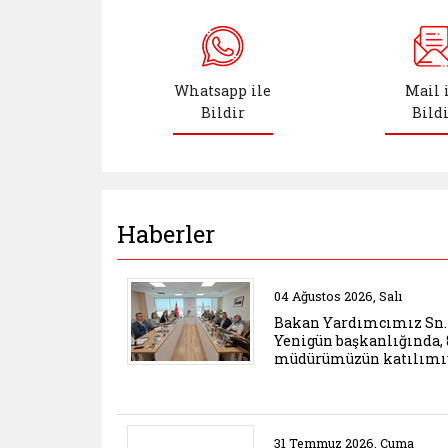
Çocuklar Güvende (yeni sekmede aç
Whatsapp ile
Mail 
Bildir
Bild
Whatsapp ile Bildir (yeni sekmede a
Mail ile Bil
Haberler
Belgeyi aç: javascript:;
Belgeyi aç: bakan yar
04 Ağustos 2026, Salı
Bakan Yardımcımız Sn
Yenigün başkanlığında, 8
müdürümüzün katılımıy
Belgeyi aç: istanbul da cocuk bakim 
31 Temmuz 2026, Cuma