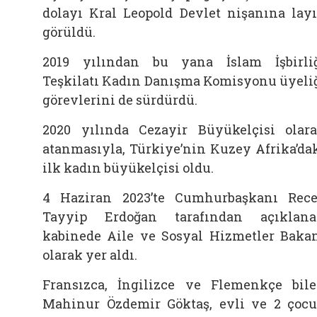
dolayı Kral Leopold Devlet nişanına lay
görüldü.
2019 yılından bu yana İslam İşbirli
Teşkilatı Kadın Danışma Komisyonu üyeli
görevlerini de sürdürdü.
2020 yılında Cezayir Büyükelçisi olar
atanmasıyla, Türkiye’nin Kuzey Afrika’da
ilk kadın büyükelçisi oldu.
4 Haziran 2023’te Cumhurbaşkanı Rec
Tayyip Erdoğan tarafından açıklan
kabinede Aile ve Sosyal Hizmetler Baka
olarak yer aldı.
Fransızca, İngilizce ve Flemenkçe bil
Mahinur Özdemir Göktaş, evli ve 2 çoc