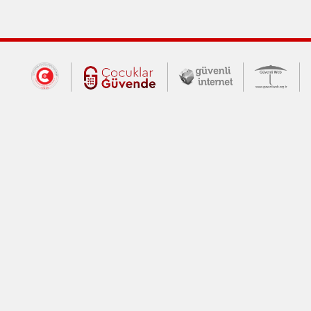
Dış Bağlantılar
Cumhurbaşkanlığı İletişim Merkezi (CİM
Çocuklar Güvende (yeni 
Güvenli İnte
Güv