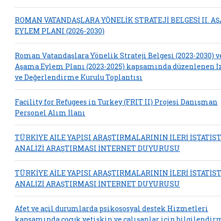
ROMAN VATANDAŞLARA YÖNELİK STRATEJİ BELGESİ II. A
EYLEM PLANI (2026-2030)
Roman Vatandaşlara Yönelik Strateji Belgesi (2023-2030) ve
Aşama Eylem Planı (2023-2025) kapsamında düzenlenen 
ve Değerlendirme Kurulu Toplantısı
Facility for Refugees in Turkey (FRIT II) Projesi Danışman
Personel Alım İlanı
TÜRKİYE AİLE YAPISI ARAŞTIRMALARININ İLERİ İSTATİS
ANALİZİ ARAŞTIRMASI İNTERNET DUYURUSU
TÜRKİYE AİLE YAPISI ARAŞTIRMALARININ İLERİ İSTATİS
ANALİZİ ARAŞTIRMASI İNTERNET DUYURUSU
Afet ve acil durumlarda psikososyal destek Hizmetleri
kapsamında çocuk yetişkin ve çalışanlar için bilgilendir