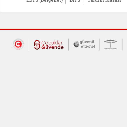
Dış Bağlantılar
Cumhurbaşkanlığı İletişim Merkezi (CİM
Çocuklar Güvende (yeni 
Güvenli İnte
Güv