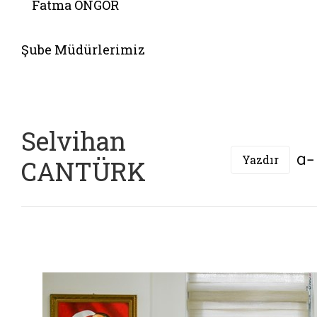
Fatma ÖNGÖR
Belgeyi aç: il mudur yardimcilarimiz
Şube Müdürlerimiz
Selvihan
Yazdır
CANTÜRK