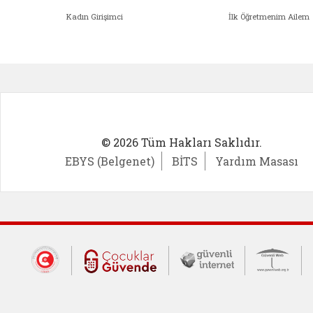
Kadın Girişimci
İlk Öğretmenim Ailem
Kadın Girişimci (yeni sekmede açıl
İlk Öğ
© 2026 Tüm Hakları Saklıdır.
EBYS (Belgenet)
BİTS
Yardım Masası
Dış Bağlantılar
Cumhurbaşkanlığı İletişim Merkezi (CİM
Çocuklar Güvende (yeni 
Güvenli İnte
Güv