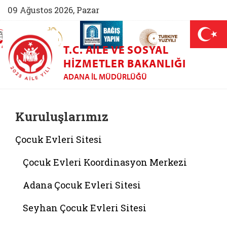
09 Ağustos 2026, Pazar
AİLEM İletişim Merkezi (yeni sekmede açılır)
Aile ve Nüfus On Yılı (yeni sekmede açılır)
Darülaceze bağış sayfası (yeni sekme
açılır)
 Aile (yeni sekmede açılır)
T.C. AILE VE SOSYAL
HIZMETLER BAKANLIĞI
ADANA İL MÜDÜRLÜĞÜ
Kuruluşlarımız
Çocuk Evleri Sitesi
Çocuk Evleri Koordinasyon Merkezi
Adana Çocuk Evleri Sitesi
Seyhan Çocuk Evleri Sitesi