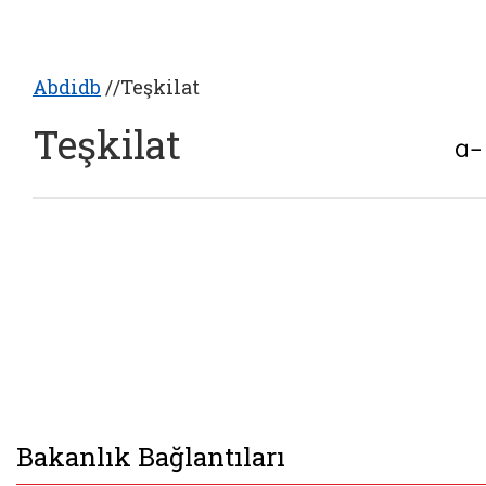
Belgeyi aç: yurt disi teskilati
Abdidb
/
/
Teşkilat
Teşkilat
Bakanlık Bağlantıları