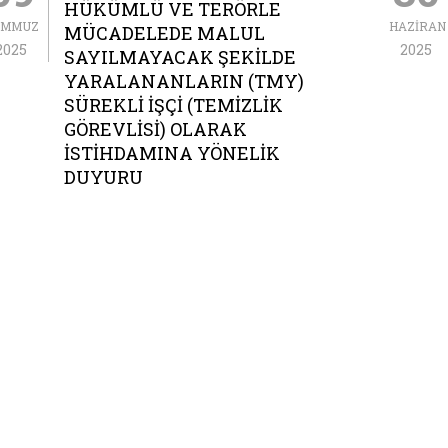
HÜKÜMLÜ VE TERÖRLE
EMMUZ
HAZIRAN
MÜCADELEDE MALUL
2025
2025
SAYILMAYACAK ŞEKILDE
YARALANANLARIN (TMY)
SÜREKLI İŞÇI (TEMIZLIK
GÖREVLISI) OLARAK
İSTIHDAMINA YÖNELIK
DUYURU