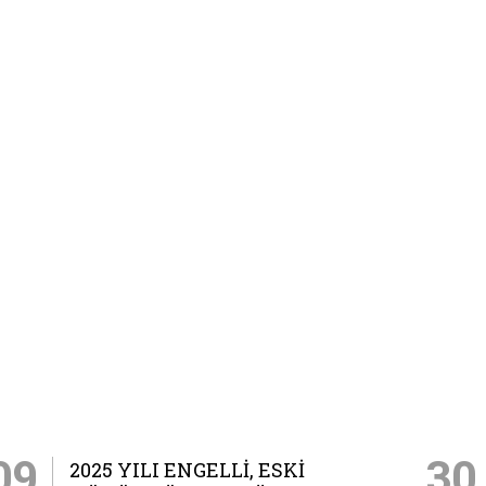
09
30
2025 YILI ENGELLI, ESKI