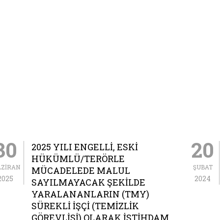
30
20
2025 YILI ENGELLI, ESKI
HÜKÜMLÜ/TERÖRLE
AZIRAN
ŞUBAT
MÜCADELEDE MALUL
2025
2024
SAYILMAYACAK ŞEKILDE
YARALANANLARIN (TMY)
SÜREKLI İŞÇI (TEMIZLIK
GÖREVLISI) OLARAK İSTIHDAM