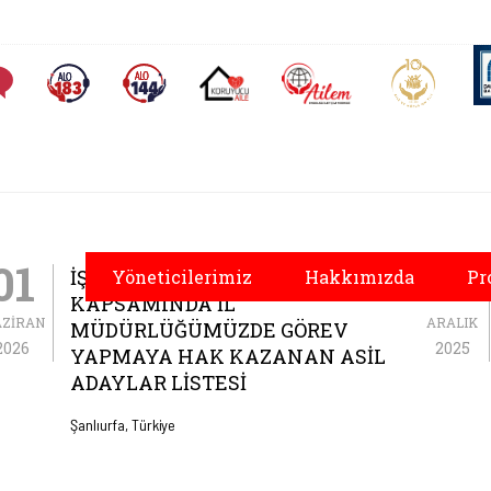
AİLEM İletişim Merkezi
Aile ve 
Sıkça Sorulan Sorular
Alo 183 (yeni sekmede açılır)
Alo 144 (yeni sekmede açılır)
Koruyucu Aile (yeni sekmede açılır)
osyal Hizmetler İl M
01
19
İŞ GÜCÜ UYUM PROGRAMI (İUP)
Yöneticilerimiz
Hakkımızda
Pr
KAPSAMINDA İL
AZIRAN
ARALIK
MÜDÜRLÜĞÜMÜZDE GÖREV
2026
2025
YAPMAYA HAK KAZANAN ASIL
ADAYLAR LISTESI
Şanlıurfa, Türkiye