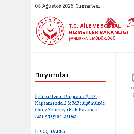
08 Ağustos 2026, Cumartesi
Ana Sayfa
T.C. AILE VE SOSYAL
HIZMETLER BAKANLIĞI
ŞANLIURFA İL MÜDÜRLÜĞÜ
Şanlıurfa Aile ve S
Duyurular
H
İş Gücü Uyum Programı (İUP)
Kapsamında İl Müdürlüğümüzde
Görev Yapmaya Hak Kazanan
Asil Adaylar Listesi
İL GÖÇ İDARESİ