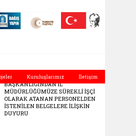
 (yeni sekmede açılır)
Nüfus On Yılı (yeni sekmede açılır)
Darülaceze bağış sayfası (yeni sekmede açılır)
üdürlüğü |
İL GÖÇ İDARESİ
ojeler
Kuruluşlarımız
İletişim
BAŞKANLIĞINDAN İL
MÜDÜRLÜĞÜMÜZE SÜREKLİ İŞÇİ
OLARAK ATANAN PERSONELDEN
İSTENİLEN BELGELERE İLİŞKİN
DUYURU