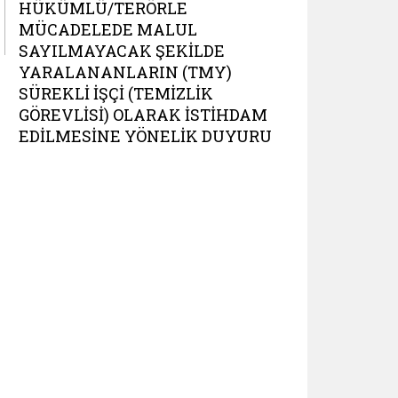
HÜKÜMLÜ/TERÖRLE
MÜCADELEDE MALUL
SAYILMAYACAK ŞEKILDE
YARALANANLARIN (TMY)
SÜREKLI İŞÇI (TEMIZLIK
GÖREVLISI) OLARAK İSTIHDAM
EDILMESINE YÖNELIK DUYURU