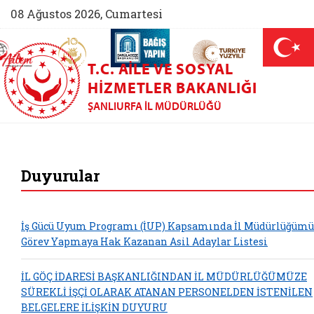
08 Ağustos 2026, Cumartesi
AİLEM İletişim Merkezi (yeni sekmede açılır)
Aile ve Nüfus On Yılı (yeni sekmede açılır)
Darülaceze bağış sayfası (yeni sekme
açılır)
 Aile (yeni sekmede açılır)
T.C. AILE VE SOSYAL
HIZMETLER BAKANLIĞI
ŞANLIURFA İL MÜDÜRLÜĞÜ
Şanlıurfa Aile ve S
Duyurular
İş Gücü Uyum Programı (İUP) Kapsamında İl Müdürlüğüm
Görev Yapmaya Hak Kazanan Asil Adaylar Listesi
İL GÖÇ İDARESİ BAŞKANLIĞINDAN İL MÜDÜRLÜĞÜMÜZE
SÜREKLİ İŞÇİ OLARAK ATANAN PERSONELDEN İSTENİLEN
BELGELERE İLİŞKİN DUYURU