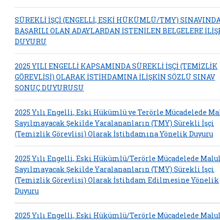
SÜREKLİ İŞÇİ (ENGELLİ, ESKİ HÜKÜMLÜ/TMY) SINAVIND
BAŞARILI OLAN ADAYLARDAN İSTENİLEN BELGELERE İLİŞ
DUYURU
2025 YILI ENGELLİ KAPSAMINDA SÜREKLİ İŞÇİ (TEMİZLİK
GÖREVLİSİ) OLARAK İSTİHDAMINA İLİŞKİN SÖZLÜ SINAV
SONUÇ DUYURUSU
2025 Yılı Engelli, Eski Hükümlü ve Terörle Mücadelede Ma
Sayılmayacak Şekilde Yaralananların (TMY) Sürekli İşçi
(Temizlik Görevlisi) Olarak İstihdamına Yönelik Duyuru
2025 Yılı Engelli, Eski Hükümlü/Terörle Mücadelede Malu
Sayılmayacak Şekilde Yaralananların (TMY) Sürekli İşçi
(Temizlik Görevlisi) Olarak İstihdam Edilmesine Yönelik
Duyuru
2025 Yılı Engelli, Eski Hükümlü/Terörle Mücadelede Malu