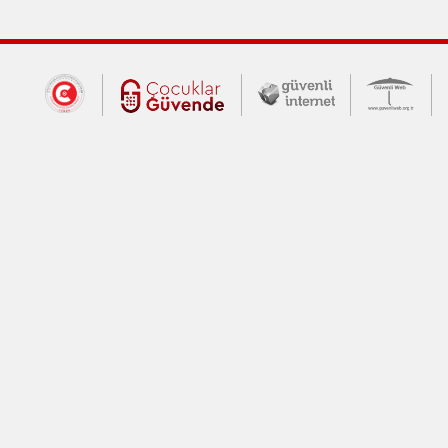
Dış Bağlantılar
Cumhurbaşkanlığı İletişim Merkezi (CİM
Çocuklar Güvende (yeni 
Güvenli İnte
Güv