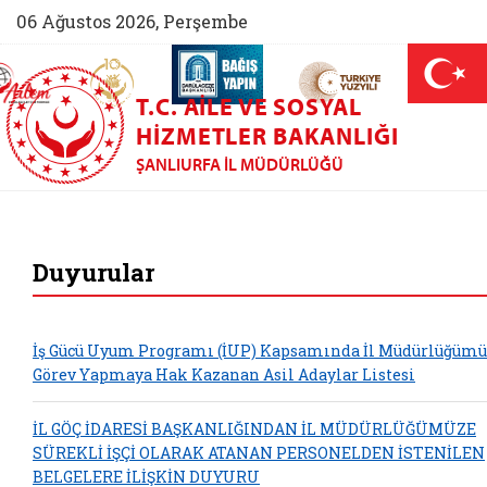
06 Ağustos 2026, Perşembe
AİLEM İletişim Merkezi (yeni sekmede açılır)
Aile ve Nüfus On Yılı (yeni sekmede açılır)
Darülaceze bağış sayfası (yeni sekme
açılır)
 Aile (yeni sekmede açılır)
T.C. AILE VE SOSYAL
HIZMETLER BAKANLIĞI
ŞANLIURFA İL MÜDÜRLÜĞÜ
Şanlıurfa Aile ve S
Duyurular
İş Gücü Uyum Programı (İUP) Kapsamında İl Müdürlüğüm
Görev Yapmaya Hak Kazanan Asil Adaylar Listesi
İL GÖÇ İDARESİ BAŞKANLIĞINDAN İL MÜDÜRLÜĞÜMÜZE
SÜREKLİ İŞÇİ OLARAK ATANAN PERSONELDEN İSTENİLEN
BELGELERE İLİŞKİN DUYURU